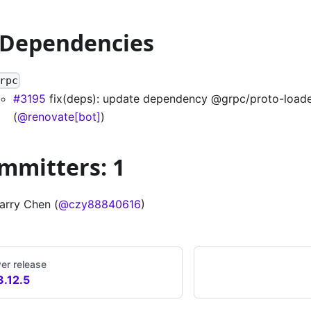
 Dependencies
rpc
#3195
fix(deps): update dependency @grpc/proto-loader
(
@renovate[bot]
)
mmitters: 1
arry Chen (
@czy88840616
)
er release
3.12.5