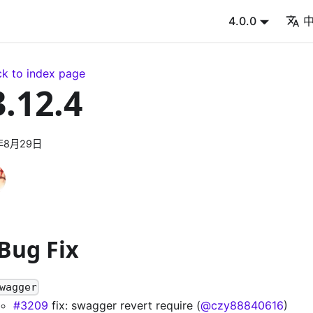
4.0.0
k to index page
3.12.4
年8月29日
 Bug Fix
wagger
#3209
fix: swagger revert require (
@czy88840616
)