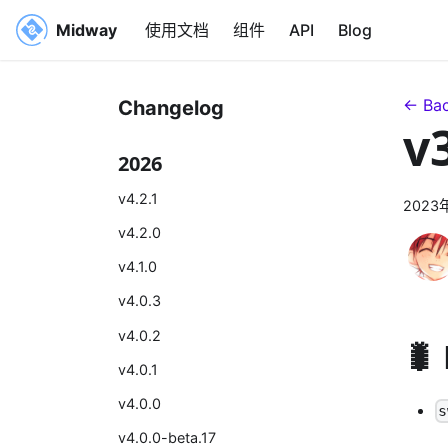
Midway
使用文档
组件
API
Blog
← Bac
Changelog
v
2026
v4.2.1
2023
v4.2.0
v4.1.0
v4.0.3
v4.0.2
🐛
v4.0.1
v4.0.0
s
v4.0.0-beta.17