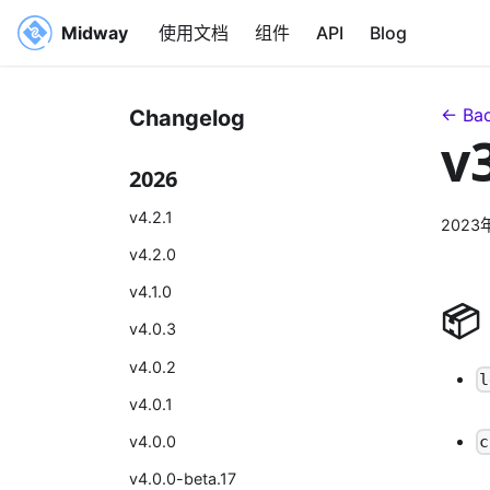
Midway
使用文档
组件
API
Blog
← Bac
Changelog
v
2026
v4.2.1
2023
v4.2.0
v4.1.0
📦
v4.0.3
v4.0.2
l
v4.0.1
v4.0.0
c
v4.0.0-beta.17