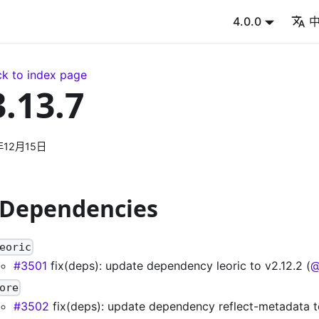
4.0.0
k to index page
3.13.7
年12月15日
 Dependencies
eoric
#3501
fix(deps): update dependency leoric to v2.12.2 (
@
ore
#3502
fix(deps): update dependency reflect-metadata t