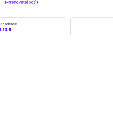
(
@renovate[bot]
)
er release
3.13.8