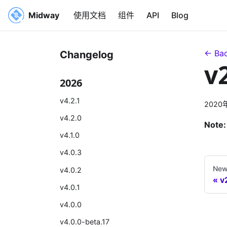
Midway
使用文档
组件
API
Blog
← Bac
Changelog
v
2026
v4.2.1
2020
v4.2.0
Note:
v4.1.0
v4.0.3
New
v4.0.2
v
v4.0.1
v4.0.0
v4.0.0-beta.17