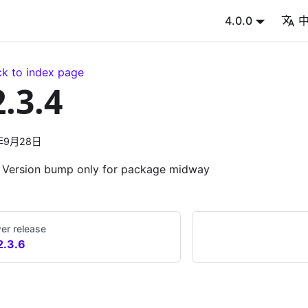
4.0.0
k to index page
2.3.4
年9月28日
Version bump only for package midway
er release
2.3.6