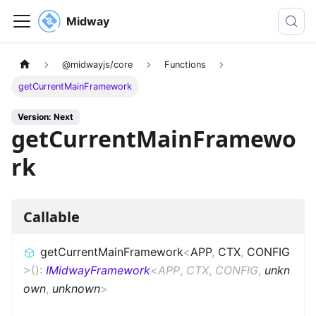
Midway
@midwayjs/core
Functions
getCurrentMainFramework
Version: Next
getCurrentMainFramewo
rk
Callable
getCurrentMainFramework
<
APP
,
CTX
,
CONFIG
>
(
)
:
IMidwayFramework
<
APP
,
CTX
,
CONFIG
,
unkn
own
,
unknown
>