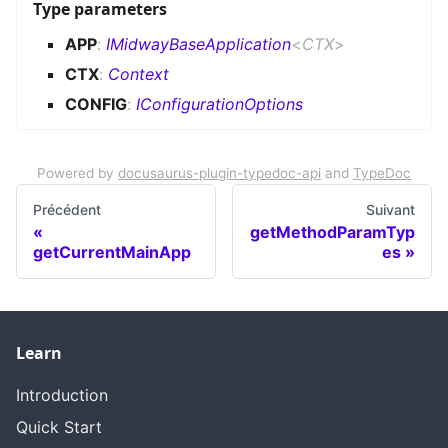
Type parameters
APP
:
IMidwayBaseApplication
<
CTX
>
CTX
:
Context
CONFIG
:
IConfigurationOptions
Powered by
docusaurus-plugin-typedoc-api
and
TypeDoc
Précédent
Suivant
getMethodParamTyp
getCurrentMainApp
es
Learn
Introduction
Quick Start