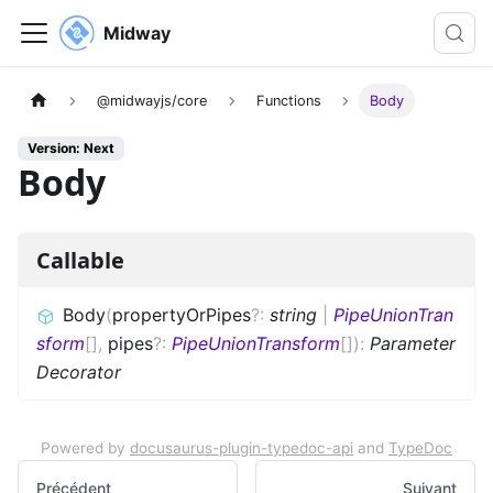
Midway
@midwayjs/core
Functions
Body
Version: Next
Body
Callable
Body
(
propertyOrPipes
?
:
string
|
PipeUnionTran
sform
[]
,
pipes
?
:
PipeUnionTransform
[]
)
:
Parameter
Decorator
Powered by
docusaurus-plugin-typedoc-api
and
TypeDoc
Précédent
Suivant