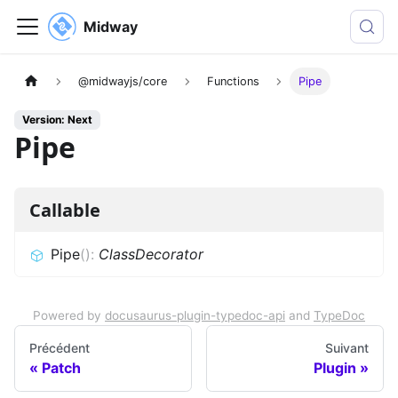
Midway
@midwayjs/core
Functions
Pipe
Version: Next
Pipe
Callable
Pipe
(
)
:
ClassDecorator
Powered by
docusaurus-plugin-typedoc-api
and
TypeDoc
Précédent
Suivant
Patch
Plugin