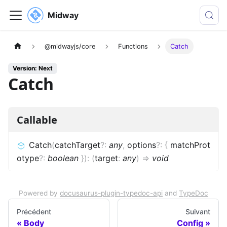
Midway
@midwayjs/core
Functions
Catch
Version: Next
Catch
Callable
Catch
(
catchTarget
?
:
any
,
options
?
:
{
matchProt
otype
?
:
boolean
}
)
:
(
target
:
any
)
=>
void
Powered by
docusaurus-plugin-typedoc-api
and
TypeDoc
Précédent
Suivant
Body
Config