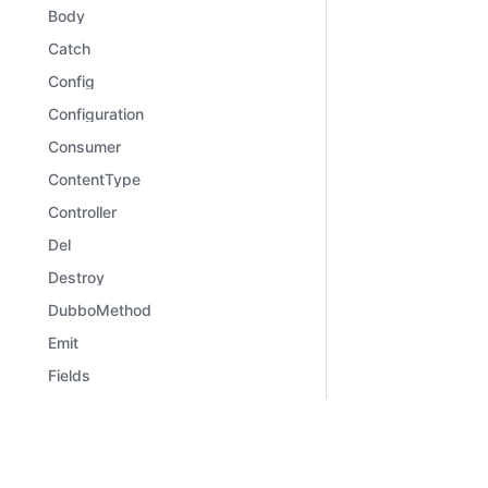
Body
Catch
Config
Configuration
Consumer
ContentType
Controller
Del
Destroy
DubboMethod
Emit
Fields
File
Files
Learn
Comm
Framework