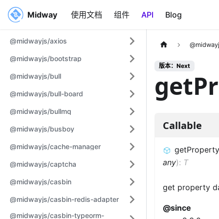
Midway
Midway
使用文档
组件
API
Blog
@midwayjs/axios
@midwayj
@midwayjs/bootstrap
版本：Next
getP
@midwayjs/bull
@midwayjs/bull-board
@midwayjs/bullmq
Callable
@midwayjs/busboy
@midwayjs/cache-manager
getPropert
any
)
:
T
@midwayjs/captcha
@midwayjs/casbin
get property d
@midwayjs/casbin-redis-adapter
@since
@midwayjs/casbin-typeorm-