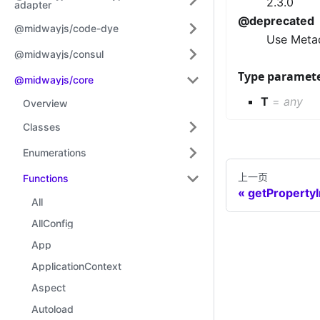
2.3.0
adapter
@deprecated
@midwayjs/code-dye
Use Meta
@midwayjs/consul
Type paramet
@midwayjs/core
T
=
any
Overview
Classes
Enumerations
上一页
Functions
getPropertyI
All
AllConfig
App
ApplicationContext
Aspect
Autoload