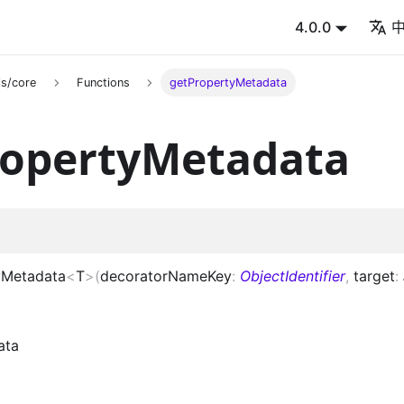
4.0.0
s/core
Functions
getPropertyMetadata
ropertyMetadata
yMetadata
<
T
>
(
decoratorNameKey
:
ObjectIdentifier
,
target
:
ata