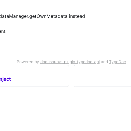
dataManager.getOwnMetadata instead
ers
Powered by
docusaurus-plugin-typedoc-api
and
TypeDoc
nject