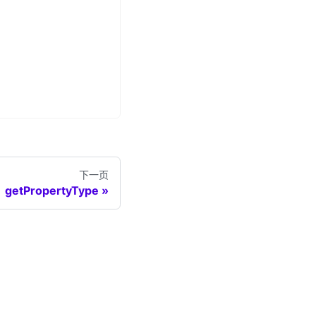
下一页
getPropertyType