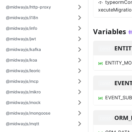
typeormCon
@midwayjs/http-proxy
xecuteMigratio
@midwayjs/i18n
@midwayjs/info
Variables
@midwayjs/jwt
ENTI
const
@midwayjs/kafka
@midwayjs/koa
ENTITY_MO
@midwayjs/leoric
@midwayjs/mcp
EVENT
const
@midwayjs/mikro
EVENT_SUB
@midwayjs/mock
@midwayjs/mongoose
ORM_
const
@midwayjs/mqtt