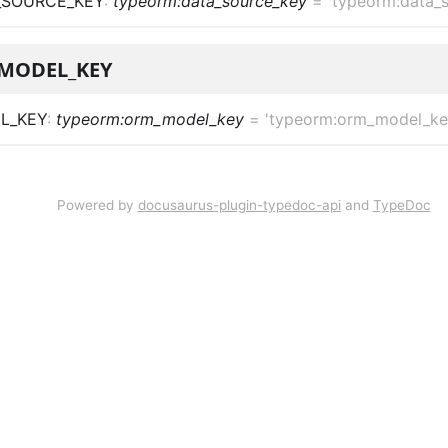
_SOURCE_KEY
:
typeorm:data_source_key
=
'typeorm:data_
MODEL_KEY
L_KEY
:
typeorm:orm_model_key
=
'typeorm:orm_model_ke
Powered by
docusaurus-plugin-typedoc-api
and
TypeDoc