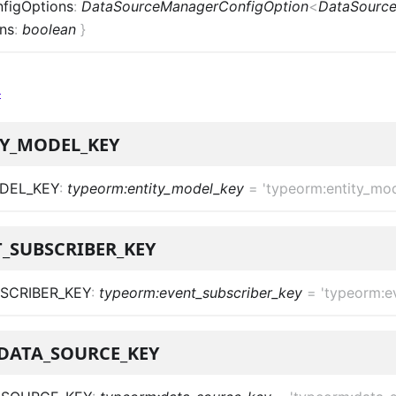
figOptions
:
DataSourceManagerConfigOption
<
DataSource
ns
:
boolean
}
TY_MODEL_KEY
DEL_KEY
:
typeorm:entity_model_key
=
'typeorm:entity_mo
_SUBSCRIBER_KEY
SCRIBER_KEY
:
typeorm:event_subscriber_key
=
'typeorm:e
DATA_SOURCE_KEY