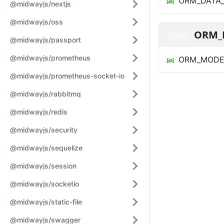
ORM_DATA
@midwayjs/nextjs
@midwayjs/oss
ORM_
const
@midwayjs/passport
@midwayjs/prometheus
ORM_MODE
@midwayjs/prometheus-socket-io
@midwayjs/rabbitmq
@midwayjs/redis
@midwayjs/security
@midwayjs/sequelize
@midwayjs/session
@midwayjs/socketio
@midwayjs/static-file
@midwayjs/swagger