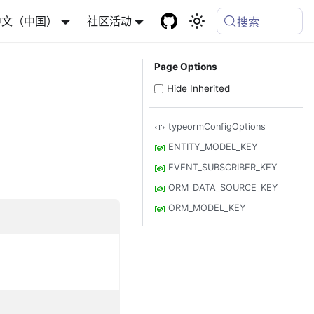
中文（中国）
社区活动
搜索
Page Options
Hide Inherited
typeormConfigOptions
ENTITY_MODEL_KEY
EVENT_SUBSCRIBER_KEY
ORM_DATA_SOURCE_KEY
ORM_MODEL_KEY