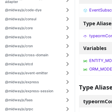
adapter
EventSubsc
@midwayjs/code-dye
@midwayjs/consul
Type Aliase
@midwayjs/core
typeormCon
@midwayjs/cos
@midwayjs/cron
Variables
@midwayjs/cross-domain
ENTITY_MO
@midwayjs/etcd
ORM_MODE
@midwayjs/event-emitter
@midwayjs/express
Type Alias
@midwayjs/express-session
@midwayjs/faas
typeormCon
@midwayjs/grpc