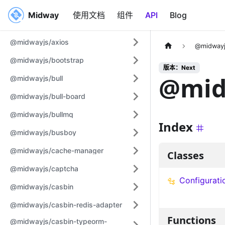
Midway
Midway
使用文档
组件
API
Blog
@midwayjs/axios
@midwayj
@midwayjs/bootstrap
版本：Next
@mid
@midwayjs/bull
@midwayjs/bull-board
@midwayjs/bullmq
Index
@midwayjs/busboy
@midwayjs/cache-manager
Classes
@midwayjs/captcha
Configurati
@midwayjs/casbin
@midwayjs/casbin-redis-adapter
Functions
@midwayjs/casbin-typeorm-