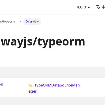
4.0.0
s/typeorm
Overview
wayjs/typeorm
on
TypeORMDataSourceMan
ager