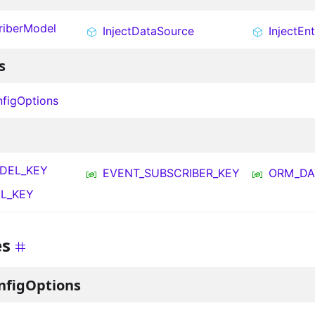
riberModel
InjectDataSource
InjectEn
s
figOptions
DEL_KEY
EVENT_SUBSCRIBER_KEY
ORM_DA
L_KEY
es
figOptions