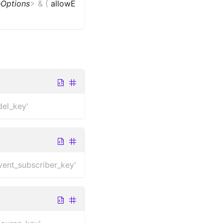
Options
>
&
{
allowE
del_key'
vent_subscriber_key'