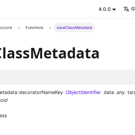
4.0.0
s/core
Functions
saveClassMetadata
ClassMetadata
etadata
(
decoratorNameKey
:
ObjectIdentifier
,
data
:
any
,
tar
void
ass