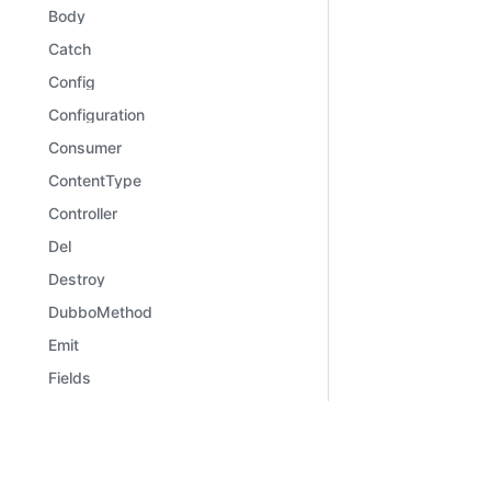
Body
Catch
Config
Configuration
Consumer
ContentType
Controller
Del
Destroy
DubboMethod
Emit
Fields
File
Files
Learn
Comm
Framework