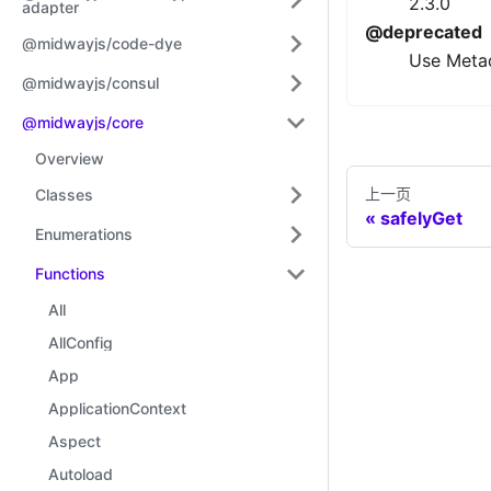
2.3.0
adapter
@deprecated
@midwayjs/code-dye
Use Meta
@midwayjs/consul
@midwayjs/core
Overview
上一页
Classes
safelyGet
Enumerations
Functions
All
AllConfig
App
ApplicationContext
Aspect
Autoload