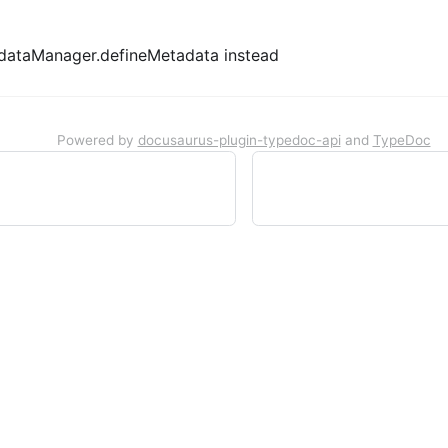
dataManager.defineMetadata instead
Powered by
docusaurus-plugin-typedoc-api
and
TypeDoc