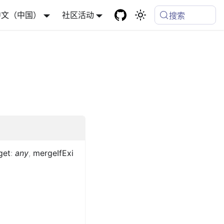
中文（中国）
社区活动
搜索
get
:
any
,
mergeIfExi