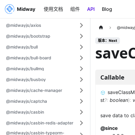
Midway
Midway
使用文档
组件
API
Blog
@midwayjs/axios
@midwayj
@midwayjs/bootstrap
版本：Next
save
@midwayjs/bull
@midwayjs/bull-board
@midwayjs/bullmq
Callable
@midwayjs/busboy
@midwayjs/cache-manager
saveClassM
st
?
:
boolean
)
:
@midwayjs/captcha
@midwayjs/casbin
save data to cl
@midwayjs/casbin-redis-adapter
@since
@midwayjs/casbin-typeorm-