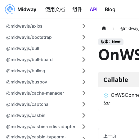
Midway
Midway
使用文档
组件
API
Blog
@midwayjs/axios
@midwayj
@midwayjs/bootstrap
版本：Next
OnWS
@midwayjs/bull
@midwayjs/bull-board
@midwayjs/bullmq
Callable
@midwayjs/busboy
@midwayjs/cache-manager
OnWSConne
tor
@midwayjs/captcha
@midwayjs/casbin
@midwayjs/casbin-redis-adapter
上一页
@midwayjs/casbin-typeorm-