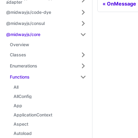
adapter
OnMessage
@midwayjs/code-dye
@midwayjs/consul
@midwayjs/core
Overview
Classes
Enumerations
Functions
All
AllConfig
App
ApplicationContext
Aspect
Autoload