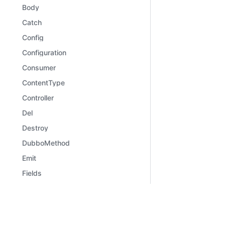
Body
Catch
Config
Configuration
Consumer
ContentType
Controller
Del
Destroy
DubboMethod
Emit
Fields
File
Files
Learn
Comm
Framework