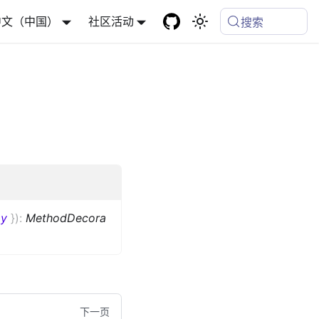
中文（中国）
社区活动
搜索
ay
}
)
:
MethodDecora
下一页