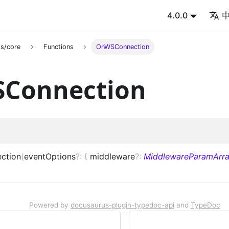
4.0.0
s/core
Functions
OnWSConnection
Connection
ction
(
eventOptions
?
:
{
middleware
?
:
MiddlewareParamArr
Powered by
docusaurus-plugin-typedoc-api
and
TypeDoc