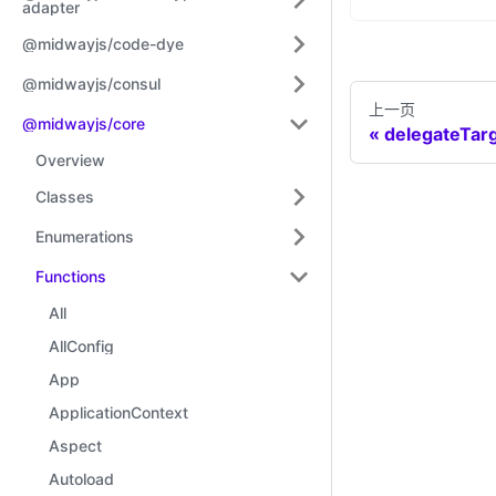
adapter
@midwayjs/code-dye
@midwayjs/consul
上一页
@midwayjs/core
delegateTar
Overview
Classes
Enumerations
Functions
All
AllConfig
App
ApplicationContext
Aspect
Autoload