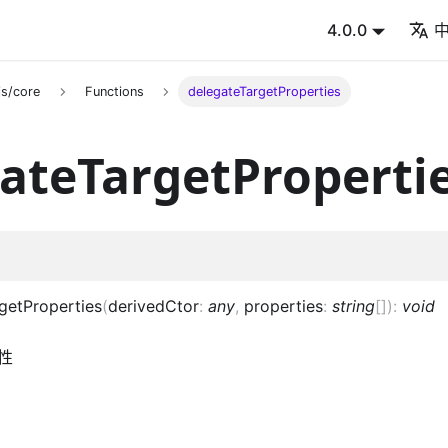
4.0.0
s/core
Functions
delegateTargetProperties
ateTargetProperti
getProperties
(
derivedCtor
:
any
,
properties
:
string
[]
)
:
void
性