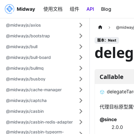
Midway
Midway
使用文档
组件
API
Blog
@midwayjs/axios
@midwayj
@midwayjs/bootstrap
版本：Next
deleg
@midwayjs/bull
@midwayjs/bull-board
@midwayjs/bullmq
Callable
@midwayjs/busboy
@midwayjs/cache-manager
delegateTar
@midwayjs/captcha
代理目标原型属
@midwayjs/casbin
@since
@midwayjs/casbin-redis-adapter
2.0.0
@midwayjs/casbin-typeorm-