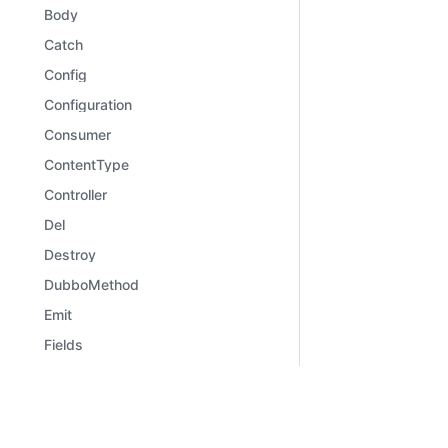
Body
Catch
Config
Configuration
Consumer
ContentType
Controller
Del
Destroy
DubboMethod
Emit
Fields
File
Files
Learn
Comm
Framework