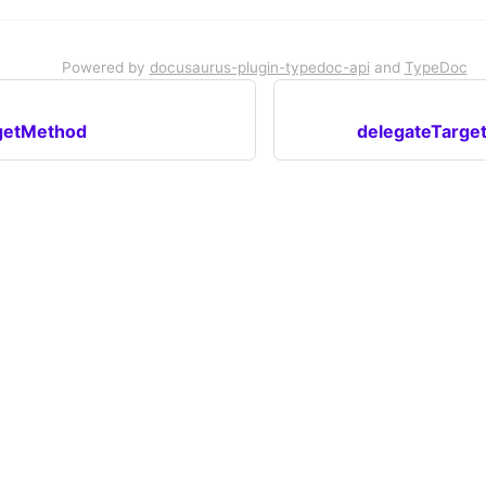
Powered by
docusaurus-plugin-typedoc-api
and
TypeDoc
getMethod
delegateTarge