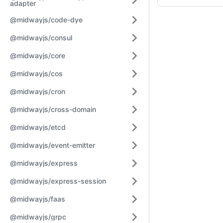
adapter
@midwayjs/code-dye
@midwayjs/consul
@midwayjs/core
@midwayjs/cos
@midwayjs/cron
@midwayjs/cross-domain
@midwayjs/etcd
@midwayjs/event-emitter
@midwayjs/express
@midwayjs/express-session
@midwayjs/faas
@midwayjs/grpc