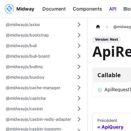
Midway
Midway
Document
Components
API
Blo
@midwayjs/axios
@midwayj
@midwayjs/bootstrap
Version: Next
ApiR
@midwayjs/bull
@midwayjs/bull-board
@midwayjs/bullmq
Callable
@midwayjs/busboy
@midwayjs/cache-manager
ApiRequest
@midwayjs/captcha
@midwayjs/casbin
@midwayjs/casbin-redis-adapter
Précédent
ApiQuery
@midwayjs/casbin-typeorm-