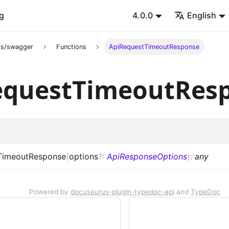
g
4.0.0
English
s/swagger
Functions
ApiRequestTimeoutResponse
equestTimeoutRes
TimeoutResponse
(
options
?
:
ApiResponseOptions
)
:
any
Powered by
docusaurus-plugin-typedoc-api
and
TypeDoc