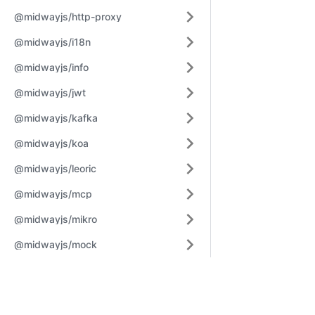
@midwayjs/http-proxy
@midwayjs/i18n
@midwayjs/info
@midwayjs/jwt
@midwayjs/kafka
@midwayjs/koa
@midwayjs/leoric
@midwayjs/mcp
@midwayjs/mikro
@midwayjs/mock
@midwayjs/mongoose
Learn
Comm
@midwayjs/mqtt