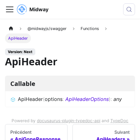
Midway
@midwayjs/swagger
Functions
ApiHeader
Version: Next
ApiHeader
Callable
ApiHeader
(
options
:
ApiHeaderOptions
)
:
any
Powered by
docusaurus-plugin-typedoc-api
and
TypeDoc
Précédent
Suivant
ApiGoneResponse
ApiHeaders