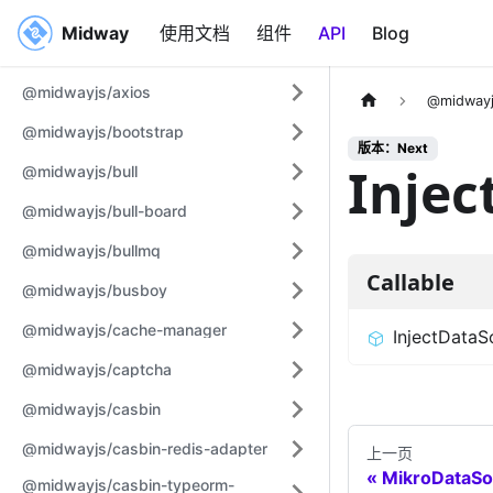
Midway
Midway
使用文档
组件
API
Blog
@midwayjs/axios
@midwayj
@midwayjs/bootstrap
版本：Next
Injec
@midwayjs/bull
@midwayjs/bull-board
@midwayjs/bullmq
Callable
@midwayjs/busboy
@midwayjs/cache-manager
InjectDataS
@midwayjs/captcha
@midwayjs/casbin
@midwayjs/casbin-redis-adapter
上一页
MikroDataS
@midwayjs/casbin-typeorm-