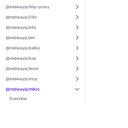
@midwayjs/http-proxy
@midwayjs/i18n
@midwayjs/info
@midwayjs/jwt
@midwayjs/kafka
@midwayjs/koa
@midwayjs/leoric
@midwayjs/mcp
@midwayjs/mikro
Overview
Classes
Learn
Comm
Functions
InjectDataSource