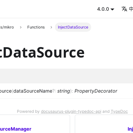
4.0.0
s/mikro
Functions
InjectDataSource
tDataSource
ource
(
dataSourceName
?
:
string
)
:
PropertyDecorator
Powered by
docusaurus-plugin-typedoc-api
and
TypeDoc
ourceManager
In