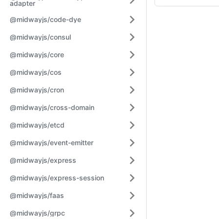
adapter
@midwayjs/code-dye
@midwayjs/consul
@midwayjs/core
@midwayjs/cos
@midwayjs/cron
@midwayjs/cross-domain
@midwayjs/etcd
@midwayjs/event-emitter
@midwayjs/express
@midwayjs/express-session
@midwayjs/faas
@midwayjs/grpc