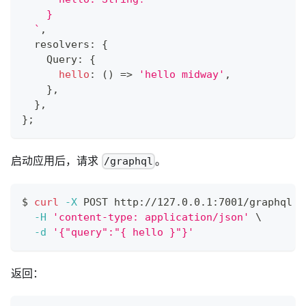
    }
`
,
  resolvers
:
{
    Query
:
{
hello
:
(
)
=>
'hello midway'
,
}
,
}
,
}
;
启动应用后，请求
。
/graphql
$ 
curl
-X
 POST http://127.0.0.1:7001/graphql 
\
-H
'content-type: application/json'
\
-d
'{"query":"{ hello }"}'
返回：