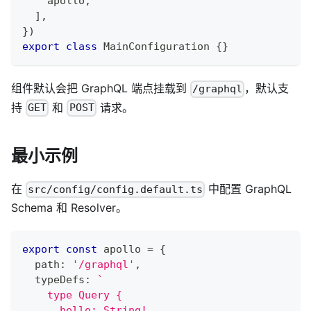
    apollo
,
]
,
}
)
export
class
MainConfiguration
{
}
组件默认会把 GraphQL 端点挂载到
，默认支
/graphql
持
和
请求。
GET
POST
最小示例
在
中配置 GraphQL
src/config/config.default.ts
Schema 和 Resolver。
export
const
 apollo 
=
{
  path
:
'/graphql'
,
  typeDefs
:
`
    type Query {
      hello: String!