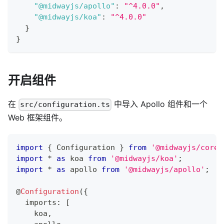
"@midwayjs/apollo"
:
"^4.0.0"
,
"@midwayjs/koa"
:
"^4.0.0"
}
}
开启组件
在
中导入 Apollo 组件和一个
src/configuration.ts
Web 框架组件。
import
{
 Configuration 
}
from
'@midwayjs/core'
import
*
as
 koa 
from
'@midwayjs/koa'
;
import
*
as
 apollo 
from
'@midwayjs/apollo'
;
@
Configuration
(
{
  imports
:
[
    koa
,