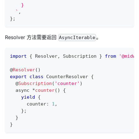
    }
`
,
}
;
Resolver 方法需要返回
。
AsyncIterable
import
{
 Resolver
,
 Subscription 
}
from
'@midwa
@
Resolver
(
)
export
class
CounterResolver
{
@
Subscription
(
'counter'
)
  async 
*
counter
(
)
{
yield
{
      counter
:
1
,
}
;
}
}