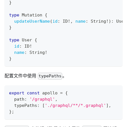
}
type
Mutation
{
updateUserName
(
id
:
ID
!
,
name
:
String
!
)
:
User
}
type
User
{
id
:
ID
!
name
:
String
!
}
配置文件中使用
。
typePaths
export
const
 apollo 
=
{
  path
:
'/graphql'
,
  typePaths
:
[
'./graphql/**/*.graphql'
]
,
}
;