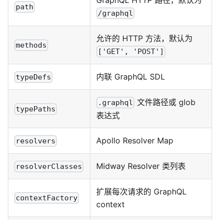
path
/graphql
允许的 HTTP 方法，默认为
methods
['GET', 'POST']
内联 GraphQL SDL
typeDefs
文件路径或 glob
.graphql
typePaths
表达式
Apollo Resolver Map
resolvers
Midway Resolver 类列表
resolverClasses
扩展每次请求的 GraphQL
contextFactory
context