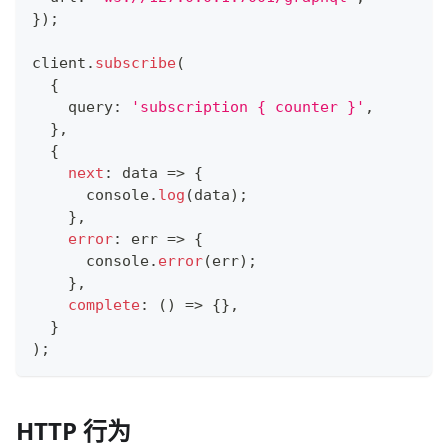
}
)
;
client
.
subscribe
(
{
    query
:
'subscription { counter }'
,
}
,
{
next
:
 data 
=>
{
console
.
log
(
data
)
;
}
,
error
:
 err 
=>
{
console
.
error
(
err
)
;
}
,
complete
:
(
)
=>
{
}
,
}
)
;
HTTP 行为