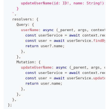
      updateUserName(id: ID!, name: String!): 
    }
`
,
  resolvers
:
{
    Query
:
{
userName
:
async
(
_parent
,
 args
,
 context
)
const
 userService 
=
await
 context
.
requ
const
 user 
=
await
 userService
.
findByI
return
 user
?.
name
;
}
,
}
,
    Mutation
:
{
updateUserName
:
async
(
_parent
,
 args
,
 co
const
 userService 
=
await
 context
.
requ
const
 user 
=
await
 userService
.
updateN
return
 user
.
name
;
}
,
}
,
}
,
}
;