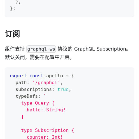
}
,
}
;
订阅
组件支持
协议的 GraphQL Subscription。
graphql-ws
默认关闭，需要在配置中开启。
export
const
 apollo 
=
{
  path
:
'/graphql'
,
  subscriptions
:
true
,
  typeDefs
:
`
    type Query {
      hello: String!
    }
    type Subscription {
      counter: Int!