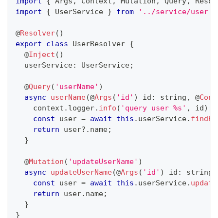
import
{
 Args
,
 Context
,
 Mutation
,
 Query
,
 Resol
import
{
 UserService 
}
from
'../service/user'
;
@
Resolver
(
)
export
class
UserResolver
{
@
Inject
(
)
  userService
:
 UserService
;
@
Query
(
'userName'
)
async
userName
(
@
Args
(
'id'
)
 id
:
string
,
@
Cont
    context
.
logger
.
info
(
'query user %s'
,
 id
)
;
const
 user 
=
await
this
.
userService
.
findBy
return
 user
?.
name
;
}
@
Mutation
(
'updateUserName'
)
async
updateUserName
(
@
Args
(
'id'
)
 id
:
string
,
const
 user 
=
await
this
.
userService
.
update
return
 user
.
name
;
}
}