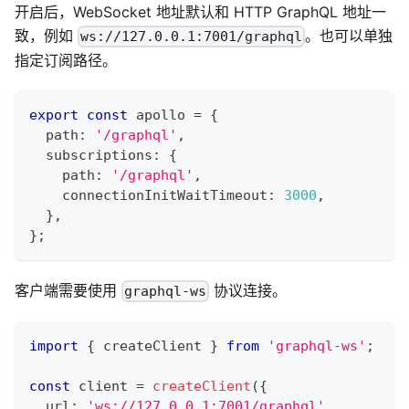
开启后，WebSocket 地址默认和 HTTP GraphQL 地址一
致，例如
。也可以单独
ws://127.0.0.1:7001/graphql
指定订阅路径。
export
const
 apollo 
=
{
  path
:
'/graphql'
,
  subscriptions
:
{
    path
:
'/graphql'
,
    connectionInitWaitTimeout
:
3000
,
}
,
}
;
客户端需要使用
协议连接。
graphql-ws
import
{
 createClient 
}
from
'graphql-ws'
;
const
 client 
=
createClient
(
{
  url
:
'ws://127.0.0.1:7001/graphql'
,