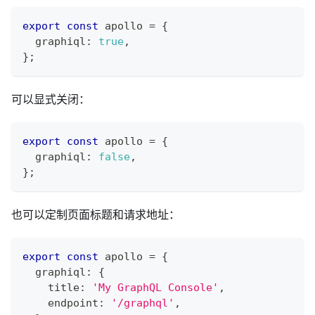
export
const
 apollo 
=
{
  graphiql
:
true
,
}
;
可以显式关闭：
export
const
 apollo 
=
{
  graphiql
:
false
,
}
;
也可以定制页面标题和请求地址：
export
const
 apollo 
=
{
  graphiql
:
{
    title
:
'My GraphQL Console'
,
    endpoint
:
'/graphql'
,