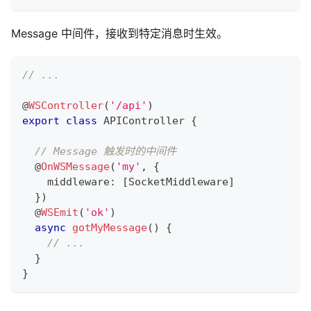
Message 中间件，接收到特定消息时生效。
// ...
@
WSController
(
'/api'
)
export
class
APIController
{
// Message 触发时的中间件
@
OnWSMessage
(
'my'
,
{
    middleware
:
[
SocketMiddleware
]
}
)
@
WSEmit
(
'ok'
)
async
gotMyMessage
(
)
{
// ...
}
}