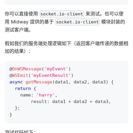
你可以直接使用
来测试。也可以使
socket.io-client
用 Midway 提供的基于
模块封装的
socket.io-client
测试客户端。
假如我们的服务端处理逻辑如下（返回客户端传递的数据相
加的结果）：
@
OnWSMessage
(
'myEvent'
)
@
WSEmit
(
'myEventResult'
)
async
gotMessage
(
data1
,
 data2
,
 data3
)
{
return
{
    name
:
'harry'
,
  	result
:
 data1 
+
 data2 
+
 data3
,
}
;
}
测试代码如下：