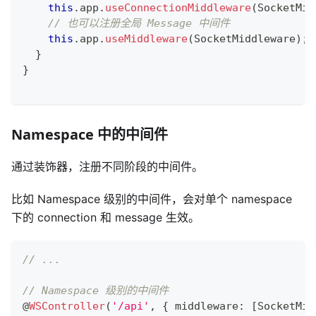
this
.
app
.
useConnectionMiddleware
(
SocketMid
// 也可以注册全局 Message 中间件
this
.
app
.
useMiddleware
(
SocketMiddleware
)
;
}
}
Namespace 中的中间件
通过装饰器，注册不同阶段的中间件。
比如 Namespace 级别的中间件，会对单个 namespace
下的 connection 和 message 生效。
// ...
// Namespace 级别的中间件
@
WSController
(
'/api'
,
{
 middleware
:
[
SocketMid