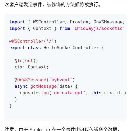
次客户端发送事件，被修饰的方法都将被执行。
import
{
 WSController
,
 Provide
,
 OnWSMessage
,
 I
import
{
 Context 
}
from
'@midwayjs/socketio'
;
@
WSController
(
'/'
)
export
class
HelloSocketController
{
@
Inject
(
)
  ctx
:
 Context
;
@
OnWSMessage
(
'myEvent'
)
async
gotMessage
(
data
)
{
console
.
log
(
'on data got'
,
this
.
ctx
.
id
,
 da
}
}
注意，由于 Socket.io 在一个事件中可以传递多个数据，