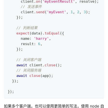
      client
.
on
(
'myEventResult'
,
 resolve
)
;
// 发送事件
      client
.
send
(
'myEvent'
,
1
,
2
,
3
)
;
}
)
;
// 判断结果
expect
(
data
)
.
toEqual
(
{
      name
:
'harry'
,
      result
:
6
,
}
)
;
// 关闭客户端
await
 client
.
close
(
)
;
// 关闭服务端
await
close
(
app
)
;
}
)
;
}
)
;
如果多个客户端，也可以使用更简单的写法，使用 node 自