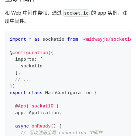
和 Web 中间件类似，通过
的 app 实例，注
socket.io
册中间件。
import
*
as
 socketio 
from
'@midwayjs/socketio'
@
Configuration
(
{
  imports
:
[
    socketio
]
,
// ...
}
)
export
class
MainConfiguration
{
@
App
(
'socketIO'
)
  app
:
 Application
;
async
onReady
(
)
{
// 可以注册全局 connection 中间件