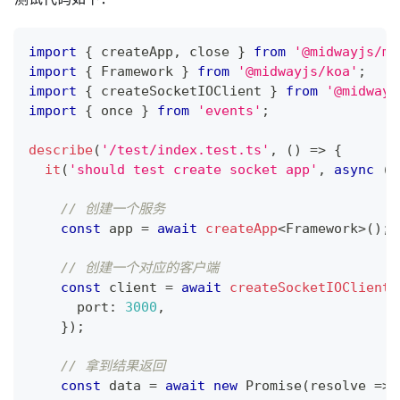
import
{
 createApp
,
 close 
}
from
'@midwayjs/mo
import
{
 Framework 
}
from
'@midwayjs/koa'
;
import
{
 createSocketIOClient 
}
from
'@midwayj
import
{
 once 
}
from
'events'
;
describe
(
'/test/index.test.ts'
,
(
)
=>
{
it
(
'should test create socket app'
,
async
(
)
// 创建一个服务
const
 app 
=
await
createApp
<
Framework
>
(
)
;
// 创建一个对应的客户端
const
 client 
=
await
createSocketIOClient
(
      port
:
3000
,
}
)
;
// 拿到结果返回
const
 data 
=
await
new
Promise
(
resolve 
=>