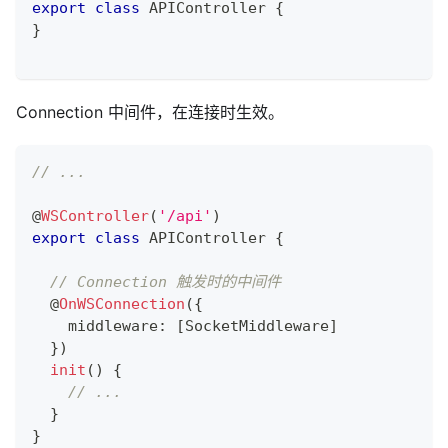
export
class
APIController
{
}
Connection 中间件，在连接时生效。
// ...
@
WSController
(
'/api'
)
export
class
APIController
{
// Connection 触发时的中间件
@
OnWSConnection
(
{
    middleware
:
[
SocketMiddleware
]
}
)
init
(
)
{
// ...
}
}