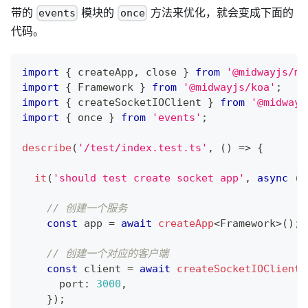
带的
模块的
方法来优化，就会变成下面的
events
once
代码。
import
{
 createApp
,
 close 
}
from
'@midwayjs/mo
import
{
 Framework 
}
from
'@midwayjs/koa'
;
import
{
 createSocketIOClient 
}
from
'@midwayj
import
{
 once 
}
from
'events'
;
describe
(
'/test/index.test.ts'
,
(
)
=>
{
it
(
'should test create socket app'
,
async
(
)
// 创建一个服务
const
 app 
=
await
createApp
<
Framework
>
(
)
;
// 创建一个对应的客户端
const
 client 
=
await
createSocketIOClient
(
      port
:
3000
,
}
)
;