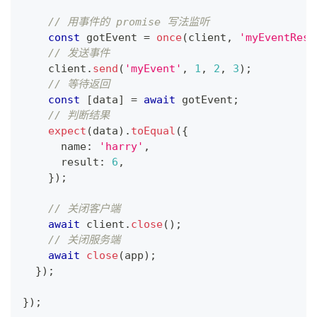
// 用事件的 promise 写法监听
const
 gotEvent 
=
once
(
client
,
'myEventResu
// 发送事件
    client
.
send
(
'myEvent'
,
1
,
2
,
3
)
;
// 等待返回
const
[
data
]
=
await
 gotEvent
;
// 判断结果
expect
(
data
)
.
toEqual
(
{
      name
:
'harry'
,
      result
:
6
,
}
)
;
// 关闭客户端
await
 client
.
close
(
)
;
// 关闭服务端
await
close
(
app
)
;
}
)
;
}
)
;