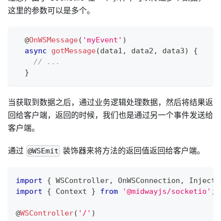
这里的参数可以是多个。
@
OnWSMessage
(
'myEvent'
)
async
gotMessage
(
data1
,
 data2
,
 data3
)
{
// ...
}
当获取到数据之后，通过业务逻辑处理数据，然后将结果返
回给客户端，返回的时候，我们也是通过另一个事件发送给
客户端。
通过
装饰器来将方法的返回值返回给客户端。
@WSEmit
import
{
 WSController
,
 OnWSConnection
,
 Inject 
import
{
 Context 
}
from
'@midwayjs/socketio'
;
@
WSController
(
'/'
)