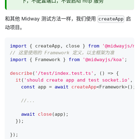
下，不配置端口，不会启动 http 服务
和其他 Midway 测试方法一样，我们使用
启
createApp
动项目。
import
{
 createApp
,
 close 
}
from
'@midwayjs/mo
// 这里使用的 Framework 定义，以主框架为准
import
{
 Framework 
}
from
'@midwayjs/koa'
;
describe
(
'/test/index.test.ts'
,
(
)
=>
{
it
(
'should create app and test socket.io'
,
a
const
 app 
=
await
createApp
<
Framework
>
(
)
;
//...
await
close
(
app
)
;
}
)
;
}
)
;