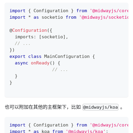
import
{
 Configuration 
}
from
'@midwayjs/core'
import
*
as
 socketio 
from
'@midwayjs/socketio'
@
Configuration
(
{
  imports
:
[
socketio
]
,
// ...
}
)
export
class
MainConfiguration
{
async
onReady
(
)
{
// ...
}
}
也可以附加在其他的主框架下，比如
。
@midwayjs/koa
import
{
 Configuration 
}
from
'@midwayjs/core'
import
*
as
 koa 
from
'@midwayjs/koa'
;