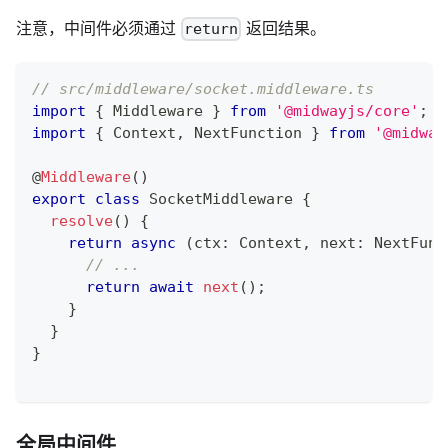
注意，中间件必须通过
返回结果。
return
// src/middleware/socket.middleware.ts
import
{
 Middleware 
}
from
'@midwayjs/core'
;
import
{
 Context
,
 NextFunction 
}
from
'@midway
@
Middleware
(
)
export
class
SocketMiddleware
{
resolve
(
)
{
return
async
(
ctx
:
 Context
,
 next
:
 NextFunc
// ...
return
await
next
(
)
;
}
}
}
全局中间件