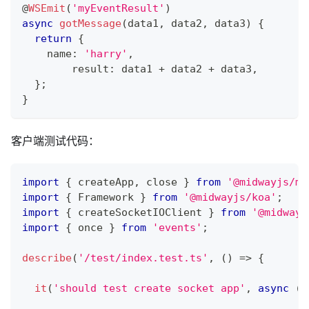
@
WSEmit
(
'myEventResult'
)
async
gotMessage
(
data1
,
 data2
,
 data3
)
{
return
{
    name
:
'harry'
,
  	result
:
 data1 
+
 data2 
+
 data3
,
}
;
}
客户端测试代码：
import
{
 createApp
,
 close 
}
from
'@midwayjs/mo
import
{
 Framework 
}
from
'@midwayjs/koa'
;
import
{
 createSocketIOClient 
}
from
'@midwayj
import
{
 once 
}
from
'events'
;
describe
(
'/test/index.test.ts'
,
(
)
=>
{
it
(
'should test create socket app'
,
async
(
)