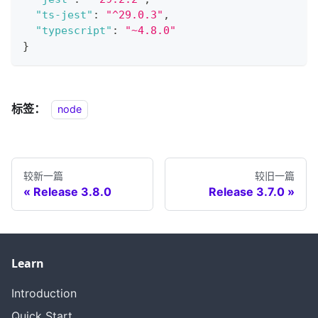
"ts-jest"
:
"^29.0.3"
,
"typescript"
:
"~4.8.0"
}
标签：
node
较新一篇
较旧一篇
Release 3.8.0
Release 3.7.0
Learn
Introduction
Quick Start