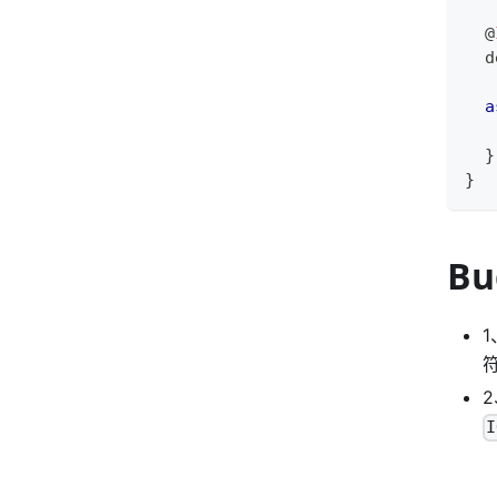
@
  d
a
}
}
Bu
1
I