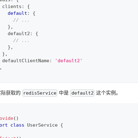
 clients
:
{
default
:
{
// ...
}
,
   default2
:
{
// ...
}
,
}
,
 defaultClientName
:
'default2'
,
实际获取的
中是
这个实例。
redisService
default2
ovide
(
)
ort
class
UserService
{