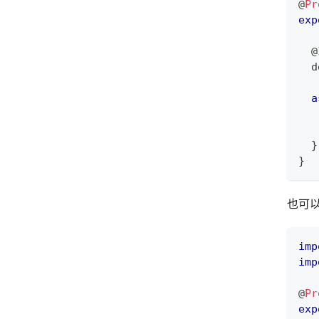
@
Pr
exp
@
  d
a
}
}
也可
imp
imp
@
Pr
exp