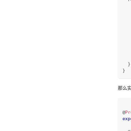
   
   
   
}
}
那么
@
Pr
exp