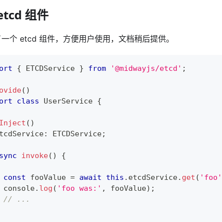
etcd 组件
一个 etcd 组件，方便用户使用，文档稍后提供。
ort
{
 ETCDService 
}
from
'@midwayjs/etcd'
;
ovide
(
)
ort
class
UserService
{
Inject
(
)
tcdService
:
 ETCDService
;
sync
invoke
(
)
{
const
 fooValue 
=
await
this
.
etcdService
.
get
(
'foo'
console
.
log
(
'foo was:'
,
 fooValue
)
;
// ...