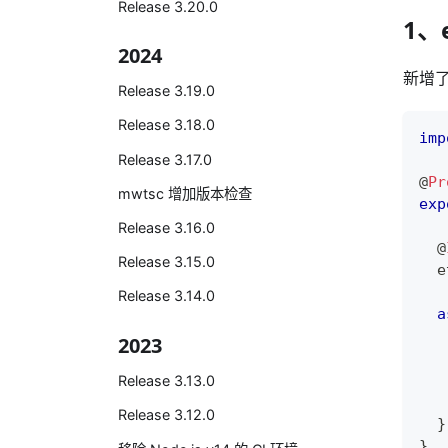
Release 3.20.0
1、
2024
新增了
Release 3.19.0
Release 3.18.0
imp
Release 3.17.0
@
Pr
mwtsc 增加版本检查
exp
Release 3.16.0
@
Release 3.15.0
  e
Release 3.14.0
a
2023
Release 3.13.0
Release 3.12.0
}
}