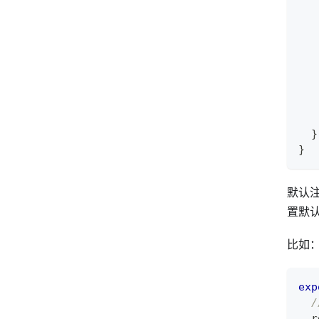
   
   
}
}
默认
置默
比如
exp
/
  r