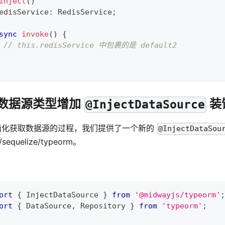
Inject
(
)
edisService
:
 RedisService
;
sync
invoke
(
)
{
// this.redisService 中包裹的是 default2
、数据源类型增加
装
@InjectDataSource
简化获取数据源的过程，我们提供了一个新的
@InjectDataSou
/sequelize/typeorm。
：
ort
{
 InjectDataSource 
}
from
'@midwayjs/typeorm'
;
ort
{
 DataSource
,
 Repository 
}
from
'typeorm'
;