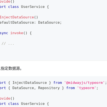
ovide
(
)
ort
class
UserService
{
InjectDataSource
(
)
efaultDataSource
:
 DataSource
;
sync
invoke
(
)
{
// ...
以指定数据源。
ort
{
 InjectDataSource 
}
from
'@midwayjs/typeorm'
;
ort
{
 DataSource
,
 Repository 
}
from
'typeorm'
;
ovide
(
)
ort
class
UserService
{