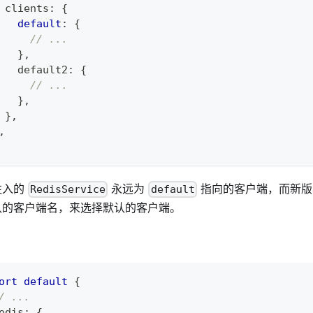
 clients
:
{
default
:
{
// ...
}
,
   default2
:
{
// ...
}
,
}
,
,
注入的
永远为
指向的客户端，而新版
RedisService
default
认的客户端名，来选择默认的客户端。
：
ort
default
{
/ ...
edis
:
{