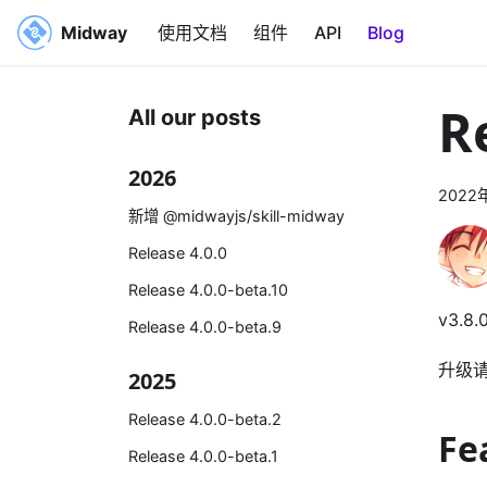
Midway
使用文档
组件
API
Blog
R
All our posts
2026
2022
新增 @midwayjs/skill-midway
Release 4.0.0
Release 4.0.0-beta.10
v3.
Release 4.0.0-beta.9
升级
2025
Release 4.0.0-beta.2
Fe
Release 4.0.0-beta.1