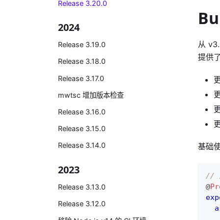
Release 3.20.0
Bu
2024
从 v
Release 3.19.0
提供
Release 3.18.0
Release 3.17.0
更
mwtsc 增加版本检查
Release 3.16.0
Release 3.15.0
Release 3.14.0
基础
2023
//
@
Pr
Release 3.13.0
exp
Release 3.12.0
a