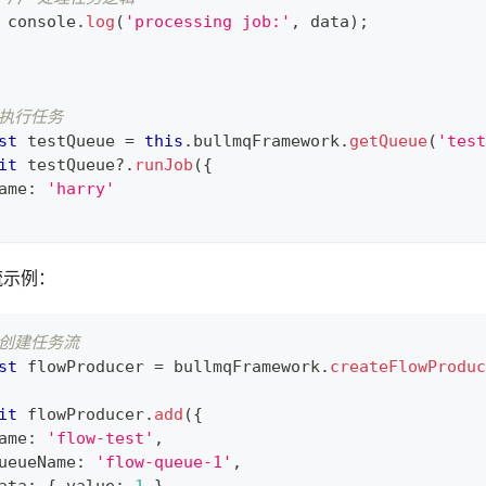
console
.
log
(
'processing job:'
,
 data
)
;
 执行任务
st
 testQueue 
=
this
.
bullmqFramework
.
getQueue
(
'test
it
 testQueue
?.
runJob
(
{
ame
:
'harry'
流示例：
 创建任务流
st
 flowProducer 
=
 bullmqFramework
.
createFlowProduc
it
 flowProducer
.
add
(
{
ame
:
'flow-test'
,
ueueName
:
'flow-queue-1'
,
ata
:
{
 value
:
1
}
,