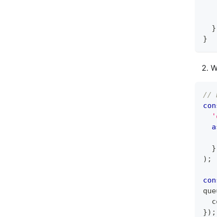
   
}
}
W
//
con
'
a
}
)
;
con
que
c
}
)
;