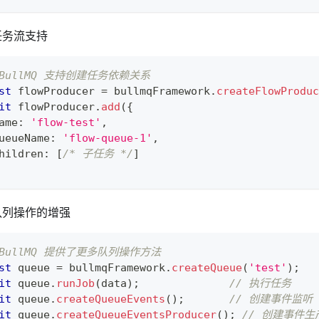
任务流支持
 BullMQ 支持创建任务依赖关系
st
 flowProducer 
=
 bullmqFramework
.
createFlowProduc
it
 flowProducer
.
add
(
{
ame
:
'flow-test'
,
ueueName
:
'flow-queue-1'
,
hildren
:
[
/* 子任务 */
]
队列操作的增强
 BullMQ 提供了更多队列操作方法
st
 queue 
=
 bullmqFramework
.
createQueue
(
'test'
)
;
it
 queue
.
runJob
(
data
)
;
// 执行任务
it
 queue
.
createQueueEvents
(
)
;
// 创建事件监听
it
 queue
.
createQueueEventsProducer
(
)
;
// 创建事件生