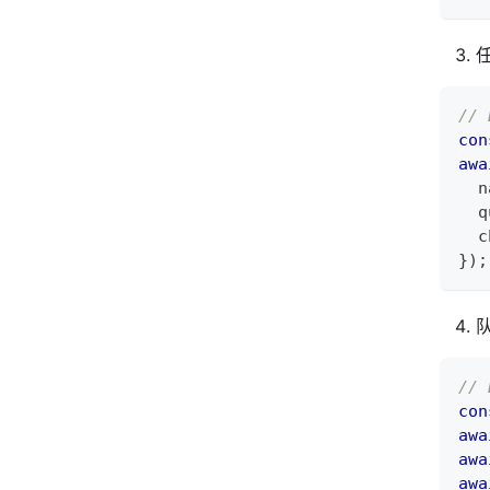
//
con
awa
  n
  q
  c
}
)
;
//
con
awa
awa
awa