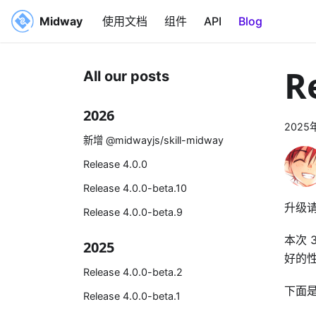
Midway
使用文档
组件
API
Blog
R
All our posts
2026
2025
新增 @midwayjs/skill-midway
Release 4.0.0
Release 4.0.0-beta.10
升级
Release 4.0.0-beta.9
本次 
2025
好的
Release 4.0.0-beta.2
下面
Release 4.0.0-beta.1