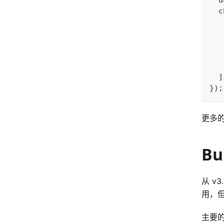
  c
   
   
   
]
}
)
;
更多
B
从 v
用，但
主要