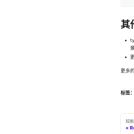
其
t
更多
标签
较新
R