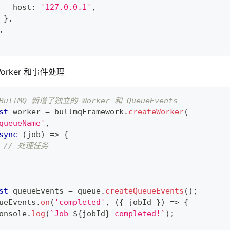
   host
:
'127.0.0.1'
,
}
,
,
orker 和事件处理
 BullMQ 新增了独立的 Worker 和 QueueEvents
st
 worker 
=
 bullmqFramework
.
createWorker
(
queueName'
,
sync
(
job
)
=>
{
// 处理任务
st
 queueEvents 
=
 queue
.
createQueueEvents
(
)
;
ueEvents
.
on
(
'completed'
,
(
{
 jobId 
}
)
=>
{
onsole
.
log
(
`
Job 
${
jobId
}
 completed!
`
)
;