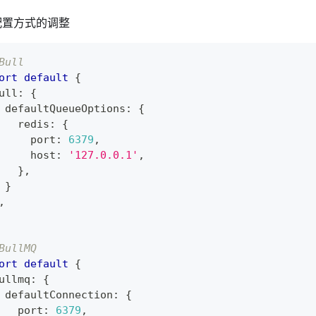
配置方式的调整
Bull
ort
default
{
ull
:
{
 defaultQueueOptions
:
{
   redis
:
{
     port
:
6379
,
     host
:
'127.0.0.1'
,
}
,
}
,
BullMQ
ort
default
{
ullmq
:
{
 defaultConnection
:
{
   port
:
6379
,