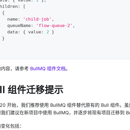
hildren
:
[
{
   name
:
'child-job'
,
   queueName
:
'flow-queue-2'
,
   data
:
{
 value
:
2
}
}
的内容，请参考
BullMQ 组件文档
。
ull 组件迁移提示
3.20 开始，我们推荐使用 BullMQ 组件替代原有的 Bull 组件。虽
我们建议在新项目中使用 BullMQ，并逐步将现有项目迁移到 Bu
的变化包括：