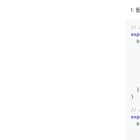
// 
exp
  b
   
   
   
   
}
}
// 
exp
  b
   
   