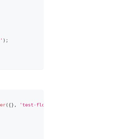
'
)
;
er
(
{
}
,
'test-flow'
)
;