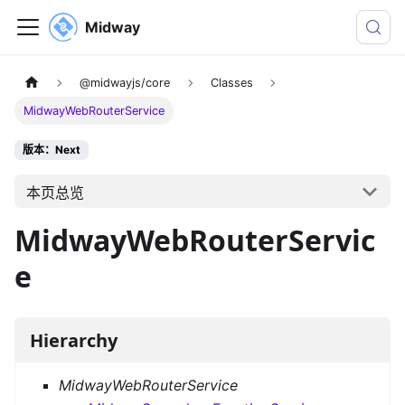
Midway
@midwayjs/core
Classes
MidwayWebRouterService
版本：Next
本页总览
MidwayWebRouterServic
e
Hierarchy
MidwayWebRouterService