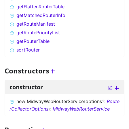
getFlattenRouterTable
getMatchedRouterInfo
getRouteManifest
getRoutePriorityList
getRouterTable
sortRouter
Constructors
constructor
new MidwayWebRouterService
(
options
?
:
Route
rCollectorOptions
)
:
MidwayWebRouterService