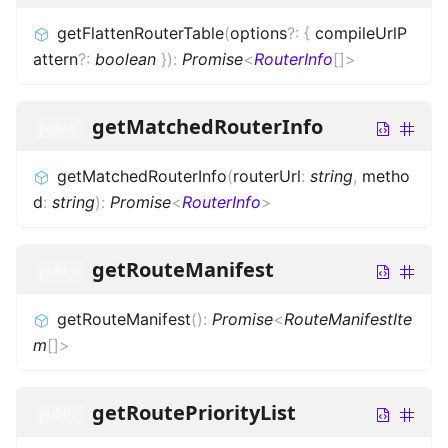
getFlattenRouterTable
(
options
?
:
{
compileUrlP
attern
?
:
boolean
}
)
:
Promise
<
RouterInfo
[]
>
getMatchedRouterInfo
public
getMatchedRouterInfo
(
routerUrl
:
string
,
metho
d
:
string
)
:
Promise
<
RouterInfo
>
getRouteManifest
public
getRouteManifest
(
)
:
Promise
<
RouteManifestIte
m
[]
>
getRoutePriorityList
public