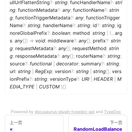
ullUrlFlattenString
?
:
string
;
funcHandlerName
?
:
stri
ng
;
functionMetadata
?
:
any
;
functionName
?
:
strin
g
;
functionTriggerMetadata
?
:
any
;
functionTrigger
Name
?
:
string
;
handlerName
?
:
string
;
id
?
:
string
;
ig
noreGlobalPrefix
?
:
boolean
;
method
:
string
|
(
...
arg
s
:
any
[]
)
=>
void
;
middleware
?
:
any
[]
;
prefix
?
:
strin
g
;
requestMetadata
?
:
any
[]
;
requestMethod
:
strin
g
;
responseMetadata
?
:
any
[]
;
routerName
?
:
string
;
source
?
:
functional
|
decorator
;
summary
?
:
string
;
url
:
string
|
RegExp
;
version
?
:
string
|
string
[]
;
vers
ionPrefix
?
:
string
;
versionType
?
:
URI
|
HEADER
|
M
EDIA_TYPE
|
CUSTOM
}
[]
Powered by
docusaurus-plugin-typedoc-api
and
TypeDoc
上一页
下一页
RandomLoadBalance