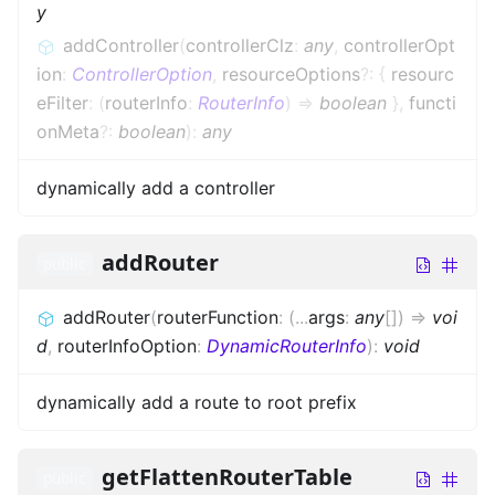
y
addController
(
controllerClz
:
any
,
controllerOpt
ion
:
ControllerOption
,
resourceOptions
?
:
{
resourc
eFilter
:
(
routerInfo
:
RouterInfo
)
=>
boolean
}
,
functi
onMeta
?
:
boolean
)
:
any
dynamically add a controller
addRouter
public
addRouter
(
routerFunction
:
(
...
args
:
any
[]
)
=>
voi
d
,
routerInfoOption
:
DynamicRouterInfo
)
:
void
dynamically add a route to root prefix
getFlattenRouterTable
public