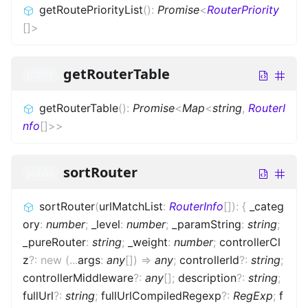
getRoutePriorityList
(
)
:
Promise
<
RouterPriority
[]
>
getRouterTable
public
getRouterTable
(
)
:
Promise
<
Map
<
string
,
RouterI
nfo
[]
>
>
sortRouter
public
sortRouter
(
urlMatchList
:
RouterInfo
[]
)
:
{
_categ
ory
:
number
;
_level
:
number
;
_paramString
:
string
;
_pureRouter
:
string
;
_weight
:
number
;
controllerCl
z
?
:
new
(
...
args
:
any
[]
)
=>
any
;
controllerId
?
:
string
;
controllerMiddleware
?
:
any
[]
;
description
?
:
string
;
fullUrl
?
:
string
;
fullUrlCompiledRegexp
?
:
RegExp
;
f