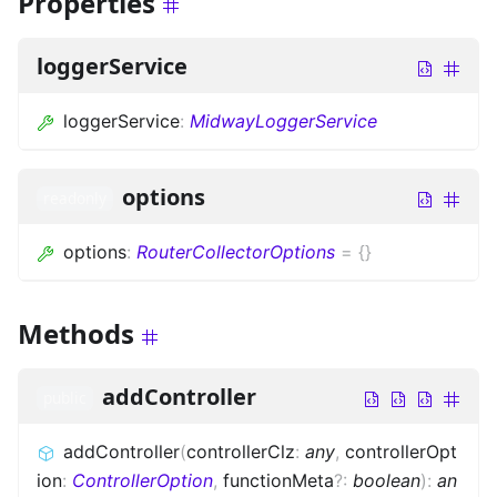
Properties
loggerService
loggerService
:
MidwayLoggerService
options
readonly
options
:
RouterCollectorOptions
=
{}
Methods
addController
public
addController
(
controllerClz
:
any
,
controllerOpt
ion
:
ControllerOption
,
functionMeta
?
:
boolean
)
:
an