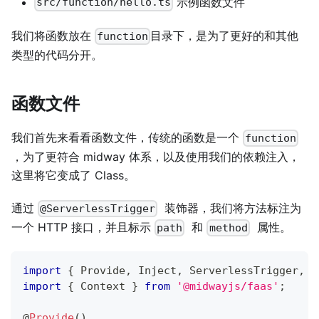
示例函数文件
src/function/hello.ts
我们将函数放在
目录下，是为了更好的和其他
function
类型的代码分开。
函数文件
我们首先来看看函数文件，传统的函数是一个
function
，为了更符合 midway 体系，以及使用我们的依赖注入，
这里将它变成了 Class。
通过
装饰器，我们将方法标注为
@ServerlessTrigger
一个 HTTP 接口，并且标示
和
属性。
path
method
import
{
 Provide
,
 Inject
,
 ServerlessTrigger
,
 S
import
{
 Context 
}
from
'@midwayjs/faas'
;
@
Provide
(
)