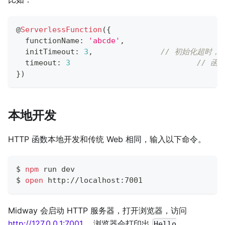
@
ServerlessFunction
(
{
  functionName
:
'abcde'
,
  initTimeout
:
3
,
// 初始化超时，只
  timeout
:
3
// 函
}
)
本地开发
HTTP 函数本地开发和传统 Web 相同，输入以下命令。
$ 
npm
 run dev
$ 
open
 http://localhost:7001
Midway 会启动 HTTP 服务器，打开浏览器，访问
http://127.0.0.1:7001
，浏览器会打印出
Hello