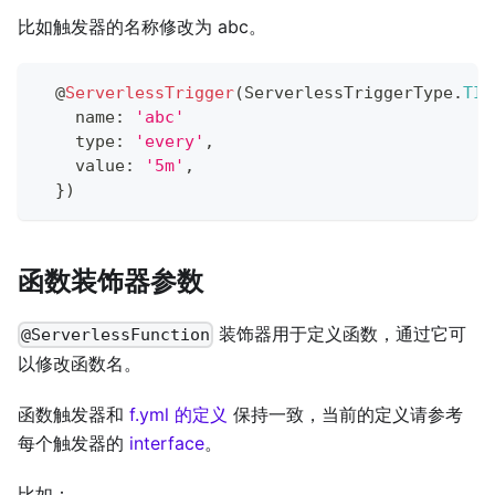
比如触发器的名称修改为 abc。
@
ServerlessTrigger
(
ServerlessTriggerType
.
TIM
    name
:
'abc'
    type
:
'every'
,
    value
:
'5m'
,
}
)
函数装饰器参数
装饰器用于定义函数，通过它可
@ServerlessFunction
以修改函数名。
函数触发器和
f.yml 的定义
保持一致，当前的定义请参考
每个触发器的
interface
。
比如：