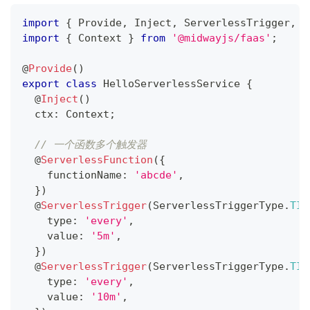
import
{
 Provide
,
 Inject
,
 ServerlessTrigger
,
 S
import
{
 Context 
}
from
'@midwayjs/faas'
;
@
Provide
(
)
export
class
HelloServerlessService
{
@
Inject
(
)
  ctx
:
 Context
;
// 一个函数多个触发器
@
ServerlessFunction
(
{
    functionName
:
'abcde'
,
}
)
@
ServerlessTrigger
(
ServerlessTriggerType
.
TIM
    type
:
'every'
,
    value
:
'5m'
,
}
)
@
ServerlessTrigger
(
ServerlessTriggerType
.
TIM
    type
:
'every'
,
    value
:
'10m'
,