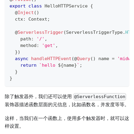
export
class
HelloHTTPService
{
@
Inject
(
)
  ctx
:
 Context
;
@
ServerlessTrigger
(
ServerlessTriggerType
.
HTT
    path
:
'/'
,
    method
:
'get'
,
}
)
async
handleHTTPEvent
(
@
Query
(
)
 name 
=
'midwa
return
`
hello 
${
name
}
`
;
}
}
除了触发器外，我们还可以使用
@ServerlessFunction
装饰器描述函数层面的元信息，比如函数名，并发度等等。
这样，当我们在一个函数上，使用多个触发器时，就可以这
样设置。