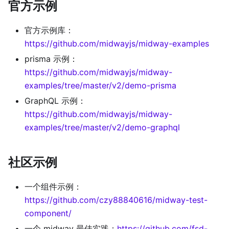
官方示例
官方示例库：
https://github.com/midwayjs/midway-examples
prisma 示例：
https://github.com/midwayjs/midway-
examples/tree/master/v2/demo-prisma
GraphQL 示例：
https://github.com/midwayjs/midway-
examples/tree/master/v2/demo-graphql
社区示例
一个组件示例：
https://github.com/czy88840616/midway-test-
component/
一个 midway 最佳实践：
https://github.com/fsd-