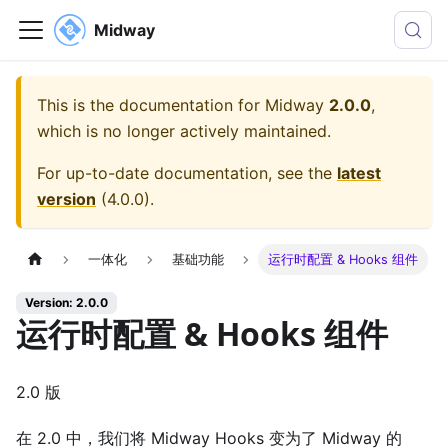
Midway
This is the documentation for
Midway
2.0.0
,
which is no longer actively maintained.
For up-to-date documentation, see the
latest
version
(
4.0.0
).
一体化
基础功能
运行时配置 & Hooks 组件
Version: 2.0.0
运行时配置 & Hooks 组件
2.0 版
在 2.0 中，我们将 Midway Hooks 变为了 Midway 的