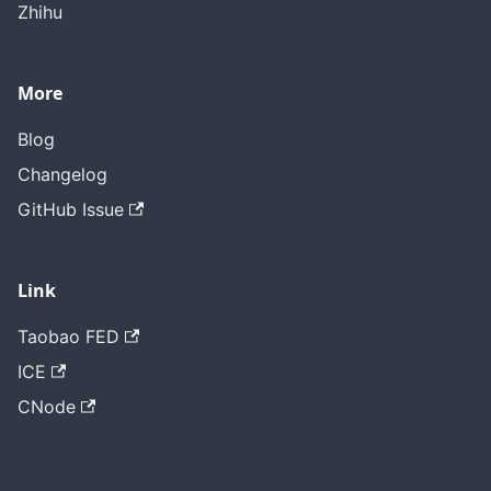
Zhihu
More
Blog
Changelog
GitHub Issue
Link
Taobao FED
ICE
CNode