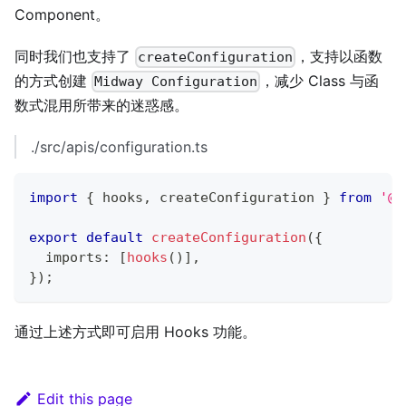
Component。
同时我们也支持了
，支持以函数
createConfiguration
的方式创建
，减少 Class 与函
Midway Configuration
数式混用所带来的迷惑感。
./src/apis/configuration.ts
import
{
 hooks
,
 createConfiguration 
}
from
'@m
export
default
createConfiguration
(
{
  imports
:
[
hooks
(
)
]
,
}
)
;
通过上述方式即可启用 Hooks 功能。
Edit this page