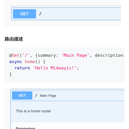
路由描述
@
Get
(
'/'
,
{
summary
:
'Main Page'
,
 description
:
async
home
(
)
{
return
'Hello Midwayjs!'
;
}