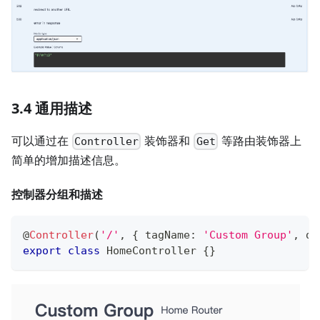
3.4 通用描述
可以通过在
装饰器和
等路由装饰器上
Controller
Get
简单的增加描述信息。
控制器分组和描述
@
Controller
(
'/'
,
{
 tagName
:
'Custom Group'
,
 de
export
class
HomeController
{
}