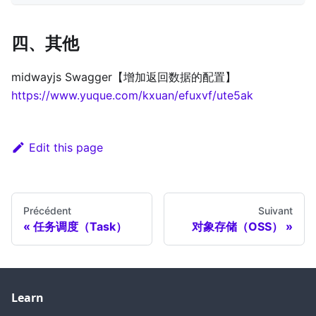
四、其他
midwayjs Swagger【增加返回数据的配置】
https://www.yuque.com/kxuan/efuxvf/ute5ak
Edit this page
Précédent
Suivant
任务调度（Task）
对象存储（OSS）
Learn