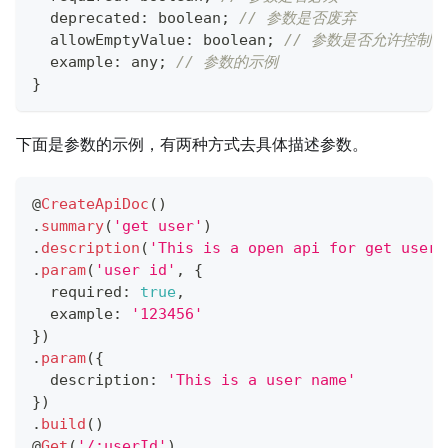
  deprecated
:
boolean
;
// 参数是否废弃
  allowEmptyValue
:
boolean
;
// 参数是否允许控制
  example
:
any
;
// 参数的示例
}
下面是参数的示例，有两种方式去具体描述参数。
@
CreateApiDoc
(
)
.
summary
(
'get user'
)
.
description
(
'This is a open api for get user'
.
param
(
'user id'
,
{
  required
:
true
,
  example
:
'123456'
}
)
.
param
(
{
  description
:
'This is a user name'
}
)
.
build
(
)
@
Get
(
'/:userId'
)