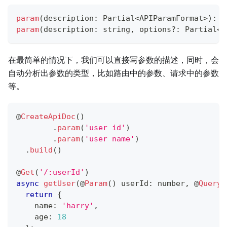
param
(
description
:
 Partial
<
APIParamFormat
>
)
:
 S
param
(
description
:
string
,
 options
?
:
 Partial
<
A
在最简单的情况下，我们可以直接写参数的描述，同时，会
自动分析出参数的类型，比如路由中的参数、请求中的参数
等。
@
CreateApiDoc
(
)
.
param
(
'user id'
)
.
param
(
'user name'
)
.
build
(
)
@
Get
(
'/:userId'
)
async
getUser
(
@
Param
(
)
 userId
:
number
,
@
Query
(
return
{
    name
:
'harry'
,
    age
:
18