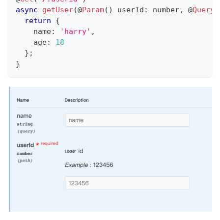
async
getUser
(
@
Param
(
)
 userId
:
number
,
@
Query
(
return
{
    name
:
'harry'
,
    age
:
18
}
;
}