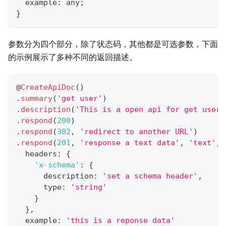
  example
:
any
;
}
参数分为四个部分，除了状态码，其他都是可选参数，下面
的示例展示了多种不同的返回描述。
@
CreateApiDoc
(
)
.
summary
(
'get user'
)
.
description
(
'This is a open api for get user'
.
respond
(
200
)
.
respond
(
302
,
'redirect to another URL'
)
.
respond
(
201
,
'response a text data'
,
'text'
,
  headers
:
{
'x-schema'
:
{
      description
:
'set a schema header'
,
      type
:
'string'
}
}
,
  example
:
'this is a reponse data'