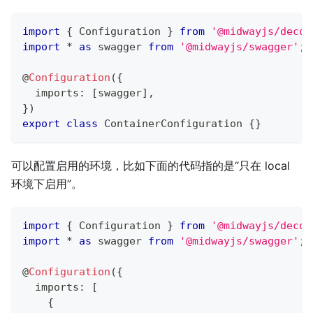
import
{
 Configuration 
}
from
'@midwayjs/decor
import
*
as
 swagger 
from
'@midwayjs/swagger'
;
@
Configuration
(
{
  imports
:
[
swagger
]
,
}
)
export
class
ContainerConfiguration
{
}
可以配置启用的环境，比如下面的代码指的是“只在 local
环境下启用”。
import
{
 Configuration 
}
from
'@midwayjs/decor
import
*
as
 swagger 
from
'@midwayjs/swagger'
;
@
Configuration
(
{
  imports
:
[
{