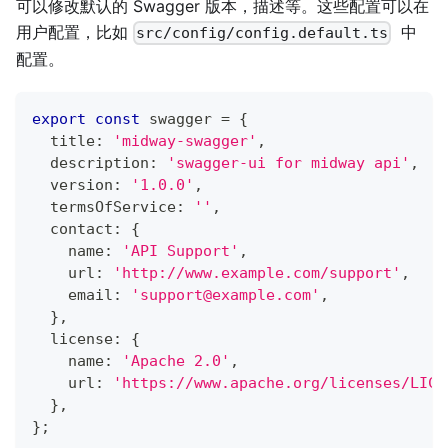
可以修改默认的 Swagger 版本，描述等。这些配置可以在
用户配置，比如
中
src/config/config.default.ts
配置。
export
const
 swagger 
=
{
  title
:
'midway-swagger'
,
  description
:
'swagger-ui for midway api'
,
  version
:
'1.0.0'
,
  termsOfService
:
''
,
  contact
:
{
    name
:
'API Support'
,
    url
:
'http://www.example.com/support'
,
    email
:
'
support@example.com
'
,
}
,
  license
:
{
    name
:
'Apache 2.0'
,
    url
:
'https://www.apache.org/licenses/LICE
}
,
}
;