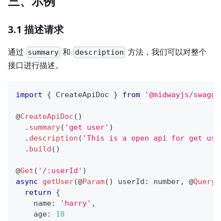
三、示例
3.1 描述请求
通过
和
方法，我们可以对整个
summary
description
接口进行描述。
import
{
 CreateApiDoc 
}
from
'@midwayjs/swagge
@
CreateApiDoc
(
)
.
summary
(
'get user'
)
.
description
(
'This is a open api for get use
.
build
(
)
@
Get
(
'/:userId'
)
async
getUser
(
@
Param
(
)
 userId
:
number
,
@
Query
(
return
{
    name
:
'harry'
,
    age
:
18