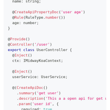
  name
:
string
;
@
CreateApiPropertyDoc
(
'user age'
)
@
Rule
(
RuleType
.
number
(
)
)
  age
:
number
;
}
@
Provide
(
)
@
Controller
(
'/user'
)
export
class
UserController
{
@
Inject
(
)
  ctx
:
 IMidwayKoaContext
;
@
Inject
(
)
  userService
:
 UserService
;
  @
(
CreateApiDoc
(
)
.
summary
(
'get user'
)
.
description
(
'This a a open api for get us
.
param
(
'user id'
,
{
      required
:
true
,