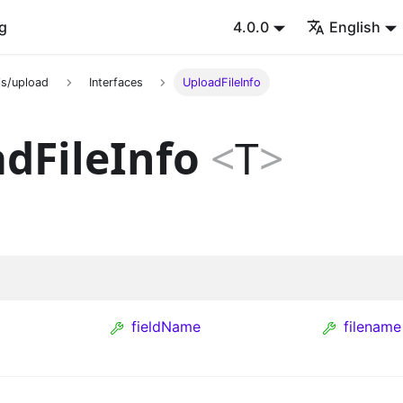
g
4.0.0
English
s/upload
Interfaces
UploadFileInfo
dFileInfo
<
T
>
fieldName
filename