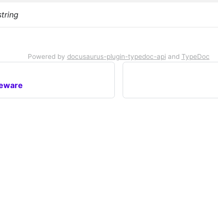
string
Powered by
docusaurus-plugin-typedoc-api
and
TypeDoc
leware