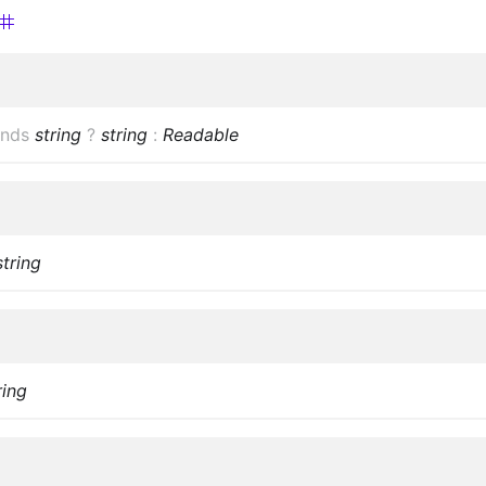
ends
string
?
string
:
Readable
string
ring