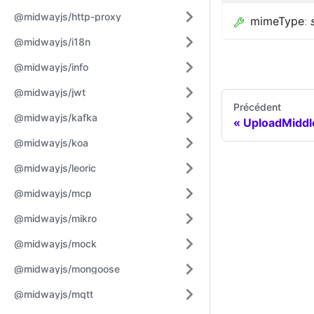
@midwayjs/http-proxy
mimeType
:
@midwayjs/i18n
@midwayjs/info
@midwayjs/jwt
Précédent
@midwayjs/kafka
UploadMidd
@midwayjs/koa
@midwayjs/leoric
@midwayjs/mcp
@midwayjs/mikro
@midwayjs/mock
@midwayjs/mongoose
@midwayjs/mqtt