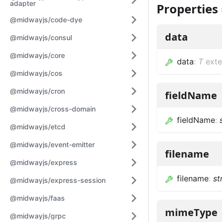
adapter
Properties
@midwayjs/code-dye
data
@midwayjs/consul
@midwayjs/core
data
:
T
ext
@midwayjs/cos
@midwayjs/cron
fieldName
@midwayjs/cross-domain
fieldName
:
@midwayjs/etcd
@midwayjs/event-emitter
filename
@midwayjs/express
filename
:
st
@midwayjs/express-session
@midwayjs/faas
mimeType
@midwayjs/grpc