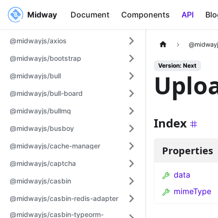
Midway
Midway
Document
Components
API
Blo
@midwayjs/axios
@midwayj
@midwayjs/bootstrap
Version: Next
Uploa
@midwayjs/bull
@midwayjs/bull-board
@midwayjs/bullmq
Index
@midwayjs/busboy
@midwayjs/cache-manager
Properties
@midwayjs/captcha
data
@midwayjs/casbin
mimeType
@midwayjs/casbin-redis-adapter
@midwayjs/casbin-typeorm-