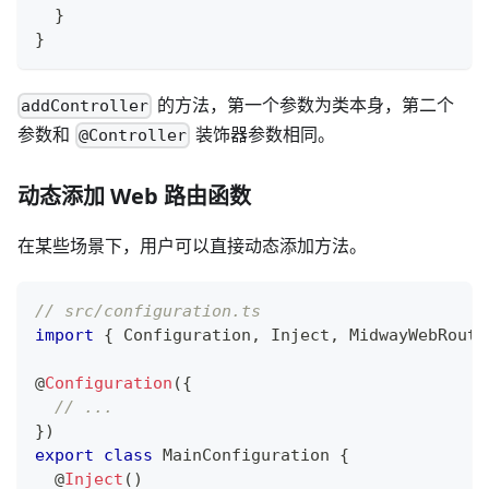
}
}
的方法，第一个参数为类本身，第二个
addController
参数和
装饰器参数相同。
@Controller
动态添加 Web 路由函数
在某些场景下，用户可以直接动态添加方法。
// src/configuration.ts
import
{
 Configuration
,
 Inject
,
 MidwayWebRoute
@
Configuration
(
{
// ...
}
)
export
class
MainConfiguration
{
@
Inject
(
)