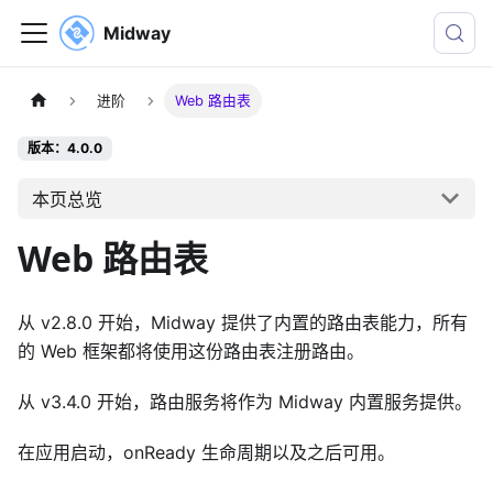
Midway
进阶
Web 路由表
版本：4.0.0
本页总览
Web 路由表
从 v2.8.0 开始，Midway 提供了内置的路由表能力，所有
的 Web 框架都将使用这份路由表注册路由。
从 v3.4.0 开始，路由服务将作为 Midway 内置服务提供。
在应用启动，onReady 生命周期以及之后可用。