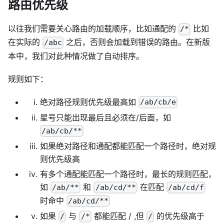
路由优先级
以往我们需要关心路由的加载顺序，比如通配的
比如
/*
在实际的
之后，否则会加载到错误的路由。在新版
/abc
本中，我们对此种情况做了自动排序。
规则如下：
绝对路径规则优先级最高如
/ab/cb/e
星号只能出现最后且必须在/后面，如
/ab/cb/**
如果绝对路径和通配都能匹配一个路径时，绝对规
则优先级高
有多个通配能匹配一个路径时，最长的规则匹配，
如
和
在匹配
/ab/**
/ab/cd/**
/ab/cd/f
时命中
/ab/cd/**
如果
与
都能匹配 / ,但
的优先级高于
/
/*
/