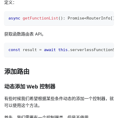
定义：
async
getFunctionList
(
)
:
Promise
<
RouterInfo
[
]
>
获取函数路由表 API。
const
 result 
=
await
this
.
serverlessFunctionSe
添加路由
动态添加 Web 控制器
有些时候我们希望根据某些条件动态的添加一个控制器，就
可以使用这个方法。
首先，我们需要有一个控制器类，但是不使用