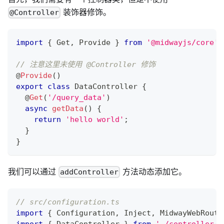
装饰器修饰。
@Controller
import
{
 Get
,
 Provide 
}
from
'@midwayjs/core'
;
// 注意这里未使用 @Controller 修饰
@
Provide
(
)
export
class
DataController
{
@
Get
(
'/query_data'
)
async
getData
(
)
{
return
'hello world'
;
}
}
我们可以通过
方法动态添加它。
addController
// src/configuration.ts
import
{
 Configuration
,
 Inject
,
 MidwayWebRoute
import
{
 DataController 
}
from
'./controller/d