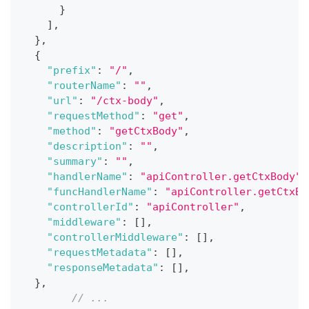
}
]
,
}
,
{
"prefix"
:
"/"
,
"routerName"
:
""
,
"url"
:
"/ctx-body"
,
"requestMethod"
:
"get"
,
"method"
:
"getCtxBody"
,
"description"
:
""
,
"summary"
:
""
,
"handlerName"
:
"apiController.getCtxBody"
,
"funcHandlerName"
:
"apiController.getCtxBo
"controllerId"
:
"apiController"
,
"middleware"
:
[
]
,
"controllerMiddleware"
:
[
]
,
"requestMetadata"
:
[
]
,
"responseMetadata"
:
[
]
,
}
,
// ...