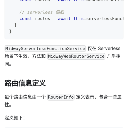
// serverless 函数
const
 routes 
=
await
this
.
serverlessFuncti
}
}
仅在 Serverless
MidwayServerlessFunctionService
场景下生效，方法和
几乎相
MidwayWebRouterService
同。
路由信息定义
每个路由信息由一个
定义表示，包含一些属
RouterInfo
性。
定义如下：