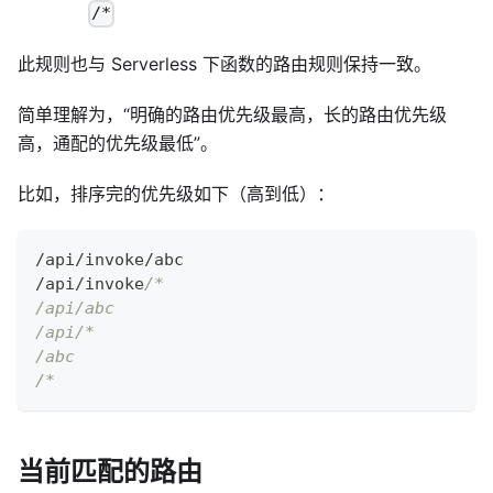
/*
此规则也与 Serverless 下函数的路由规则保持一致。
简单理解为，“明确的路由优先级最高，长的路由优先级
高，通配的优先级最低”。
比如，排序完的优先级如下（高到低）：
/
api
/
invoke
/
abc
/
api
/
invoke
/*
/api/abc
/api/*
/abc
/*
当前匹配的路由