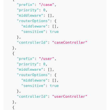
"prefix"
:
"/case"
,
"priority"
:
0
,
"middleware"
:
[
]
,
"routerOptions"
:
{
"middleware"
:
[
]
,
"sensitive"
:
true
}
,
"controllerId"
:
"caseController"
}
,
{
"prefix"
:
"/user"
,
"priority"
:
0
,
"middleware"
:
[
]
,
"routerOptions"
:
{
"middleware"
:
[
]
,
"sensitive"
:
true
}
,
"controllerId"
:
"userController"
}
,
{