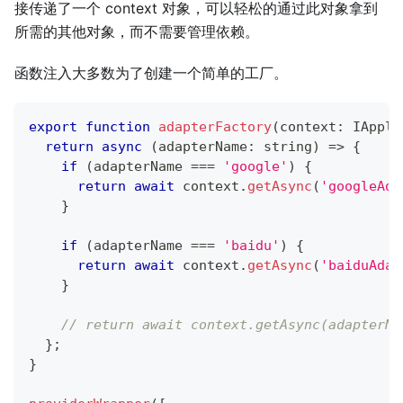
接传递了一个 context 对象，可以轻松的通过此对象拿到
所需的其他对象，而不需要管理依赖。
函数注入大多数为了创建一个简单的工厂。
export
function
adapterFactory
(
context
:
 IAppli
return
async
(
adapterName
:
string
)
=>
{
if
(
adapterName 
===
'google'
)
{
return
await
 context
.
getAsync
(
'googleAda
}
if
(
adapterName 
===
'baidu'
)
{
return
await
 context
.
getAsync
(
'baiduAdap
}
// return await context.getAsync(adapterNa
}
;
}