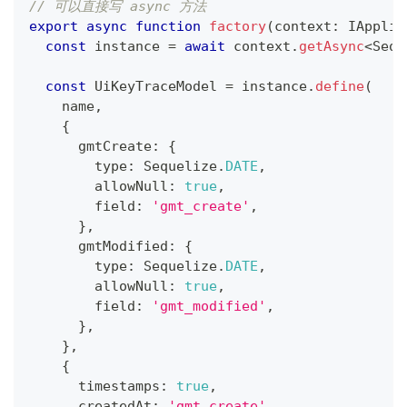
// 可以直接写 async 方法
export
async
function
factory
(
context
:
 IApplic
const
 instance 
=
await
 context
.
getAsync
<
Sequ
const
 UiKeyTraceModel 
=
 instance
.
define
(
    name
,
{
      gmtCreate
:
{
        type
:
 Sequelize
.
DATE
,
        allowNull
:
true
,
        field
:
'gmt_create'
,
}
,
      gmtModified
:
{
        type
:
 Sequelize
.
DATE
,
        allowNull
:
true
,
        field
:
'gmt_modified'
,
}
,
}
,
{
      timestamps
:
true
,
      createdAt
:
'gmt_create'
,