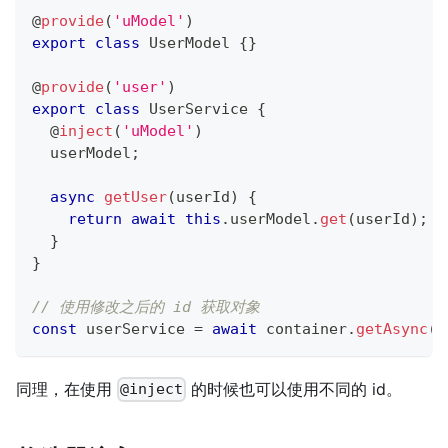
@
provide
(
'uModel'
)
export
class
UserModel
{
}
@
provide
(
'user'
)
export
class
UserService
{
@
inject
(
'uModel'
)
  userModel
;
async
getUser
(
userId
)
{
return
await
this
.
userModel
.
get
(
userId
)
;
}
}
// 使用修改之后的 id 获取对象
const
 userService 
=
await
 container
.
getAsync
(
'
同理，在使用
的时候也可以使用不同的 id。
@inject