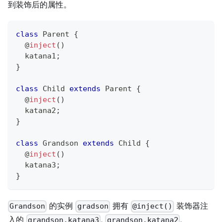
到装饰后的属性。
class
Parent
{
@
inject
(
)
  katana1
;
}
class
Child
extends
Parent
{
@
inject
(
)
  katana2
;
}
class
Grandson
extends
Child
{
@
inject
(
)
  katana3
;
}
的实例
拥有
装饰器注
Grandson
gradson
@inject()
入的
,
,
grandson.katana3
grandson.katana2