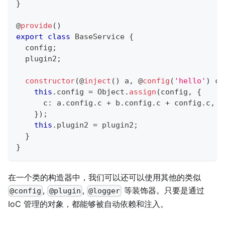
}
@
provide
(
)
export
class
BaseService
{
  config
;
  plugin2
;
constructor
(
@
inject
(
)
 a
,
@
config
(
'hello'
)
 co
this
.
config 
=
 Object
.
assign
(
config
,
{
      c
:
 a
.
config
.
c 
+
 b
.
config
.
c 
+
 config
.
c
,
}
)
;
this
.
plugin2 
=
 plugin2
;
}
}
在一个类的构造器中，我们可以还可以使用其他的类似
,
,
等装饰器。只要是通过
@config
@plugin
@logger
IoC 管理的对象，都能够被自动依赖和注入。