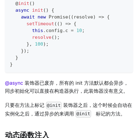
@
init
(
)
async
init
(
)
{
await
new
Promise
(
(
resolve
)
=>
{
setTimeout
(
(
)
=>
{
this
.
config
.
c 
=
10
;
resolve
(
)
;
}
,
100
)
;
}
)
;
}
}
@async
装饰器已废弃，所有的 init 方法默认都会异步，
同步初始化可以直接在构造器执行，此装饰器没有意义。
只要在方法上标记
装饰器之后，这个时候会自动在
@init
实例化之后，通过异步的来调用
标记的方法。
@init
动态函数注入