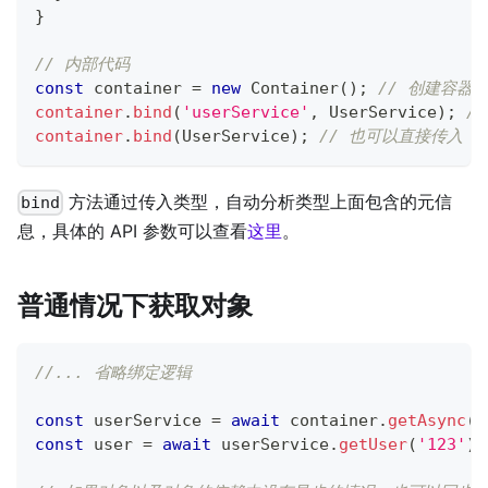
}
// 内部代码
const
 container 
=
new
Container
(
)
;
// 创建容器
container
.
bind
(
'userService'
,
 UserService
)
;
/
container
.
bind
(
UserService
)
;
// 也可以直接传入 
方法通过传入类型，自动分析类型上面包含的元信
bind
息，具体的 API 参数可以查看
这里
。
普通情况下获取对象
//... 省略绑定逻辑
const
 userService 
=
await
 container
.
getAsync
(
'
const
 user 
=
await
 userService
.
getUser
(
'123'
)
;