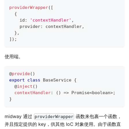
providerWrapper
(
[
{
    id
:
'contextHandler'
,
    provider
:
 contextHandler
,
}
,
]
)
;
使用端。
@
provide
(
)
export
class
BaseService
{
@
inject
(
)
contextHandler
:
(
)
=>
Promise
<
boolean
>
;
}
midway 通过
函数来包裹一个函数，
providerWrapper
并且指定提供的 key，供其他 IoC 对象使用。由于函数直