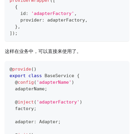
providerWrapper
(
[
{
    id
:
'adapterFactory'
,
    provider
:
 adapterFactory
,
}
,
]
)
;
这样在业务中，可以直接来使用了。
@
provide
(
)
export
class
BaseService
{
@
config
(
'adapterName'
)
  adapterName
;
@
inject
(
'adapterFactory'
)
  factory
;
  adapter
:
 Adapter
;