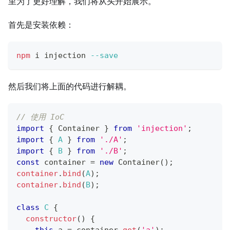
里为了更好理解，我们将从头开始展示。
首先是安装依赖：
npm
 i injection 
--save
然后我们将上面的代码进行解耦。
// 使用 IoC
import
{
 Container 
}
from
'injection'
;
import
{
A
}
from
'./A'
;
import
{
B
}
from
'./B'
;
const
 container 
=
new
Container
(
)
;
container
.
bind
(
A
)
;
container
.
bind
(
B
)
;
class
C
{
constructor
(
)
{
this
.
a 
=
 container
.
get
(
'a'
)
;