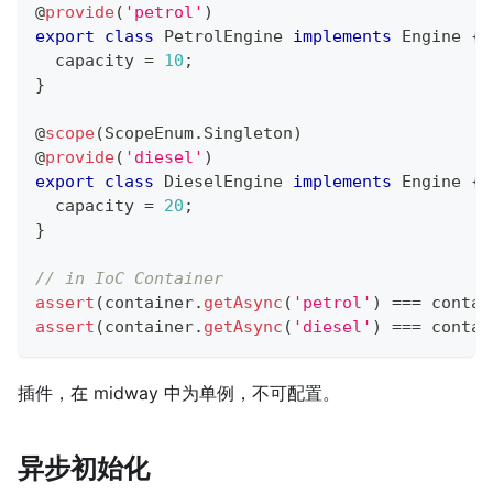
@
provide
(
'petrol'
)
export
class
PetrolEngine
implements
Engine
{
  capacity 
=
10
;
}
@
scope
(
ScopeEnum
.
Singleton
)
@
provide
(
'diesel'
)
export
class
DieselEngine
implements
Engine
{
  capacity 
=
20
;
}
// in IoC Container
assert
(
container
.
getAsync
(
'petrol'
)
===
 contai
assert
(
container
.
getAsync
(
'diesel'
)
===
 contai
插件，在 midway 中为单例，不可配置。
异步初始化