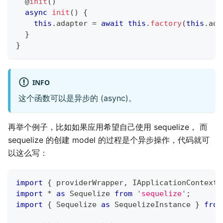
@
init
(
)
async
init
(
)
{
this
.
adapter 
=
await
this
.
factory
(
this
.
ada
}
}
INFO
这个函数可以是异步的 (async)。
再举个例子，比如如果应用希望自己使用 sequelize， 而
sequelize 的创建 model 的过程是个异步操作，代码就可
以这么写：
import
{
 providerWrapper
,
 IApplicationContext 
import
*
as
 Sequelize 
from
'sequelize'
;
import
{
 Sequelize 
as
 SequelizeInstance 
}
from