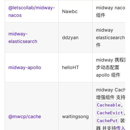
@letscollab/midway-
midway nacos
Nawbc
nacos
组件
midway
midway-
ddzyan
elasticsearch 
elasticsearch
件
midway 携程异
midway-apollo
helloHT
步动态配置
apollo 组件
midway Cache
增强组件 支持
,
Cacheable
,
CacheEvict
@mwcp/cache
waitingsong
装饰
CachePut
器 并支持
传入泛