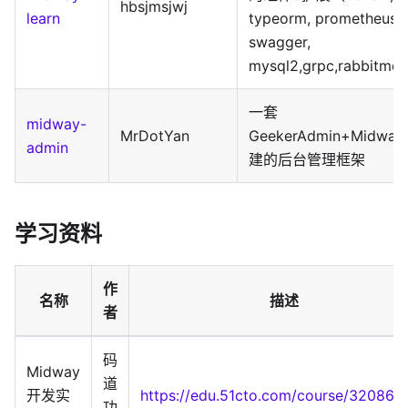
hbsjmsjwj
learn
typeorm, prometheus,
swagger,
mysql2,grpc,rabbitmq
一套
midway-
MrDotYan
GeekerAdmin+Midway
admin
建的后台管理框架
学习资料
作
名称
描述
者
码
Midway
道
开发实
https://edu.51cto.com/course/32086.h
功