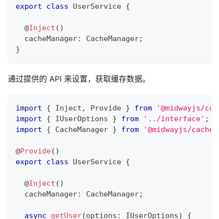
export
class
UserService
{
@
Inject
(
)
  cacheManager
:
 CacheManager
;
}
通过提供的 API 来设置，获取缓存数据。
import
{
 Inject
,
 Provide 
}
from
'@midwayjs/cor
import
{
 IUserOptions 
}
from
'../interface'
;
import
{
 CacheManager 
}
from
'@midwayjs/cache'
@
Provide
(
)
export
class
UserService
{
@
Inject
(
)
  cacheManager
:
 CacheManager
;
async
getUser
(
options
:
 IUserOptions
)
{