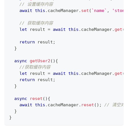
// 设置缓存内容
await
this
.
cacheManager
.
set
(
`
name
`
,
'stone
// 获取缓存内容
let
 result 
=
await
this
.
cacheManager
.
get
(
`
return
 result
;
}
async
getUser2
(
)
{
//获取缓存内容
let
 result 
=
await
this
.
cacheManager
.
get
(
`
return
 result
;
}
async
reset
(
)
{
await
this
.
cacheManager
.
reset
(
)
;
// 清空对应
}
}