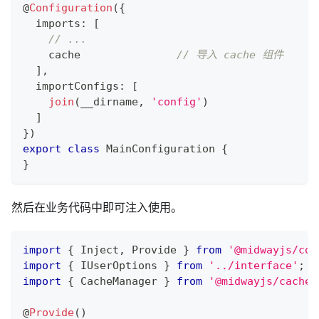
@
Configuration
(
{
  imports
:
[
// ...
    cache		
// 导入 cache 组件
]
,
  importConfigs
:
[
join
(
__dirname
,
'config'
)
]
}
)
export
class
MainConfiguration
{
}
然后在业务代码中即可注入使用。
import
{
 Inject
,
 Provide 
}
from
'@midwayjs/cor
import
{
 IUserOptions 
}
from
'../interface'
;
import
{
 CacheManager 
}
from
'@midwayjs/cache'
@
Provide
(
)