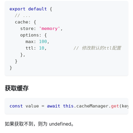
export
default
{
// ...
  cache
:
{
    store
:
'memory'
,
    options
:
{
      max
:
100
,
      ttl
:
10
,
// 修改默认的ttl配置
}
,
}
}
获取缓存
const
 value 
=
await
this
.
cacheManager
.
get
(
key
)
如果获取不到，则为 undefined。