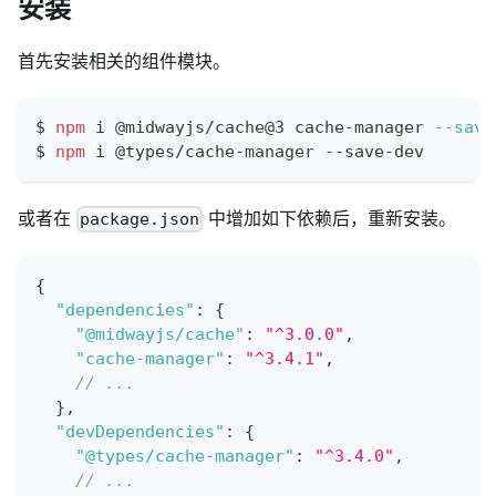
安装
首先安装相关的组件模块。
$ 
npm
 i @midwayjs/cache@3 cache-manager 
--save
$ 
npm
 i @types/cache-manager --save-dev
或者在
中增加如下依赖后，重新安装。
package.json
{
"dependencies"
:
{
"@midwayjs/cache"
:
"^3.0.0"
,
"cache-manager"
:
"^3.4.1"
,
// ...
}
,
"devDependencies"
:
{
"@types/cache-manager"
:
"^3.4.0"
,
// ...