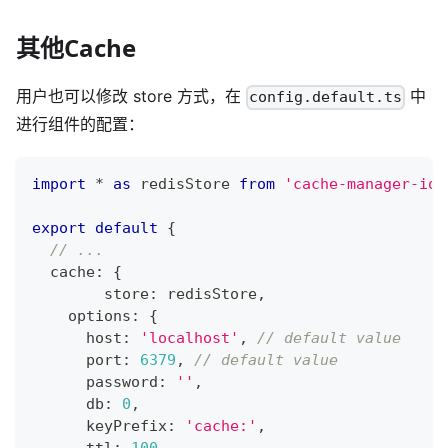
其他Cache
用户也可以修改 store 方式，在
中
config.default.ts
进行组件的配置：
import
*
as
 redisStore 
from
'cache-manager-ior
export
default
{
// ...
  cache
:
{
  	store
:
 redisStore
,
    options
:
{
      host
:
'localhost'
,
// default value
      port
:
6379
,
// default value
      password
:
''
,
      db
:
0
,
      keyPrefix
:
'cache:'
,
      ttl
:
100