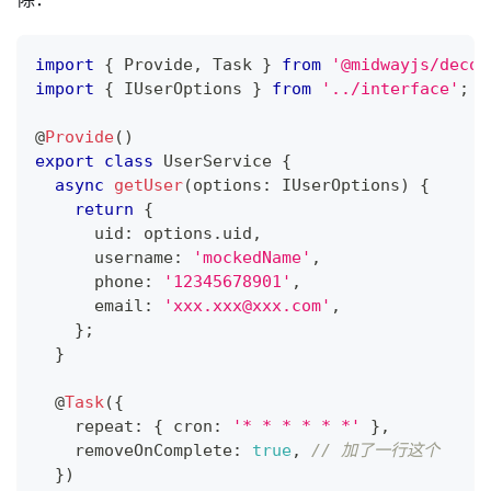
import
{
 Provide
,
 Task 
}
from
'@midwayjs/decor
import
{
 IUserOptions 
}
from
'../interface'
;
@
Provide
(
)
export
class
UserService
{
async
getUser
(
options
:
 IUserOptions
)
{
return
{
      uid
:
 options
.
uid
,
      username
:
'mockedName'
,
      phone
:
'12345678901'
,
      email
:
'
xxx.xxx@xxx.com
'
,
}
;
}
@
Task
(
{
    repeat
:
{
 cron
:
'* * * * * *'
}
,
    removeOnComplete
:
true
,
// 加了一行这个
}
)