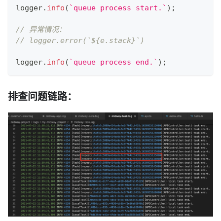
logger
.
info
(
`
queue process start.
`
)
;
// 异常情况：
// logger.error(`${e.stack}`)
logger
.
info
(
`
queue process end.
`
)
;
排查问题链路：