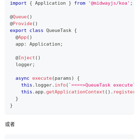
import
{
 Application 
}
from
'@midwayjs/koa'
;
@
Queue
(
)
@
Provide
(
)
export
class
QueueTask
{
@
App
(
)
  app
:
 Application
;
@
Inject
(
)
  logger
;
async
execute
(
params
)
{
this
.
logger
.
info
(
`
====>QueueTask execute
`
)
this
.
app
.
getApplicationContext
(
)
.
registerO
}
}
或者