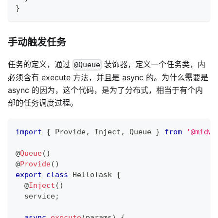
}
手动触发任务
任务的定义，通过
装饰器，定义一个任务类，内
@Queue
必须含有 execute 方法，并且是 async 的。为什么需要是
async 的因为，这个代码，是为了分布式，相当于有个内
部的任务调度过程。
import
{
 Provide
,
 Inject
,
 Queue 
}
from
'@midwa
@
Queue
(
)
@
Provide
(
)
export
class
HelloTask
{
@
Inject
(
)
  service
;
async
execute
(
params
)
{