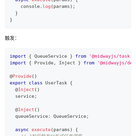
console
.
log
(
params
)
;
}
}
触发：
import
{
 QueueService 
}
from
'@midwayjs/task'
;
import
{
 Provide
,
 Inject 
}
from
'@midwayjs/dec
@
Provide
(
)
export
class
UserTask
{
@
Inject
(
)
  service
;
@
Inject
(
)
  queueService
:
 QueueService
;
async
execute
(
params
)
{