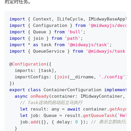
的定时任务。
import
{
 Context
,
 ILifeCycle
,
 IMidwayBaseAppli
import
{
 Configuration 
}
from
'@midwayjs/decor
import
{
 Queue 
}
from
'bull'
;
import
{
 join 
}
from
'path'
;
import
*
as
 task 
from
'@midwayjs/task'
;
import
{
 QueueService 
}
from
'@midwayjs/task'
;
@
Configuration
(
{
  imports
:
[
task
]
,
  importConfigs
:
[
join
(
__dirname
,
'./config'
)
]
}
)
export
class
ContainerConfiguration
implements
async
onReady
(
container
:
 IMidwayContainer
,
 a
// Task这块的启动后立马执行
let
 result
:
any
=
await
 container
.
getAsync
let
 job
:
 Queue 
=
 result
.
getQueueTask
(
`
Hell
    job
.
add
(
{
}
,
{
 delay
:
0
}
)
;
// 表示立即执行。
}