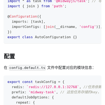
import
*
as
 task 
from
'@midwayjs/task'
;
// 导
import
{
 join 
}
from
'path'
;
@
Configuration
(
{
  imports
:
[
task
]
,
  importConfigs
:
[
join
(
__dirname
,
'config'
)
]
,
}
)
export
class
AutoConfiguration
{
}
配置
在
文件中配置对应的模块信息：
config.default.ts
export
const
 taskConfig 
=
{
  redis
:
`
redis://127.0.0.1:32768
`
,
//任务依赖r
  prefix
:
'midway-task'
,
// 这些任务存储的key，都
  defaultJobOptions
:
{
    repeat
:
{