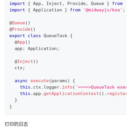
import
{
 App
,
 Inject
,
 Provide
,
 Queue 
}
from
'@
import
{
 Application 
}
from
'@midwayjs/koa'
;
@
Queue
(
)
@
Provide
(
)
export
class
QueueTask
{
@
App
(
)
  app
:
 Application
;
@
Inject
(
)
  ctx
;
async
execute
(
params
)
{
this
.
ctx
.
logger
.
info
(
`
====>QueueTask execu
this
.
app
.
getApplicationContext
(
)
.
registerO
}
}
打印的日志