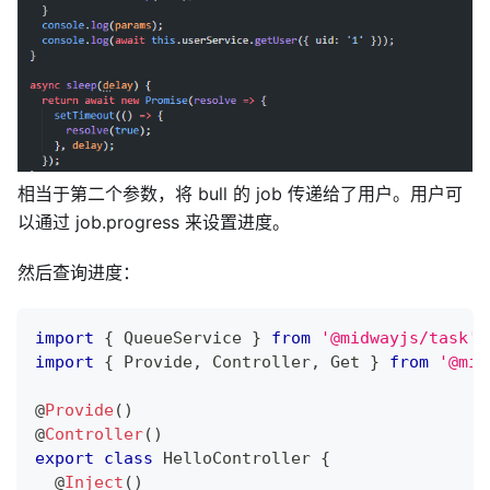
相当于第二个参数，将 bull 的 job 传递给了用户。用户可
以通过 job.progress 来设置进度。
然后查询进度：
import
{
 QueueService 
}
from
'@midwayjs/task'
;
import
{
 Provide
,
 Controller
,
 Get 
}
from
'@mid
@
Provide
(
)
@
Controller
(
)
export
class
HelloController
{
@
Inject
(
)