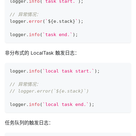
logger
.
info
(
`
task start.
`
)
;
// 异常情况：
logger
.
error
(
`
${
e
.
stack
}
`
)
;
logger
.
info
(
`
task end.
`
)
;
非分布式的 LocalTask 触发日志：
logger
.
info
(
`
local task start.
`
)
;
// 异常情况：
// logger.error(`${e.stack}`)
logger
.
info
(
`
local task end.
`
)
;
任务队列的触发日志：