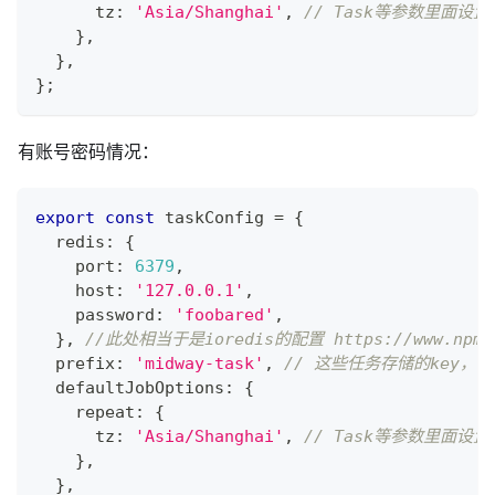
      tz
:
'Asia/Shanghai'
,
// Task等参数里面设
}
,
}
,
}
;
有账号密码情况：
export
const
 taskConfig 
=
{
  redis
:
{
    port
:
6379
,
    host
:
'127.0.0.1'
,
    password
:
'foobared'
,
}
,
//此处相当于是ioredis的配置 https://www.npmjs.
  prefix
:
'midway-task'
,
// 这些任务存储的key，都
  defaultJobOptions
:
{
    repeat
:
{
      tz
:
'Asia/Shanghai'
,
// Task等参数里面设
}
,
}
,