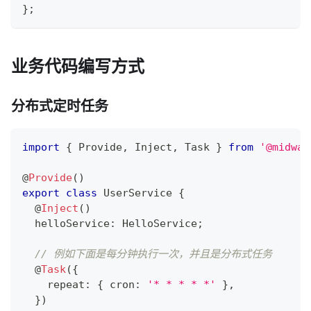
}
;
业务代码编写方式
分布式定时任务
import
{
 Provide
,
 Inject
,
 Task 
}
from
'@midway
@
Provide
(
)
export
class
UserService
{
@
Inject
(
)
  helloService
:
 HelloService
;
// 例如下面是每分钟执行一次，并且是分布式任务
@
Task
(
{
    repeat
:
{
 cron
:
'* * * * *'
}
,
}
)