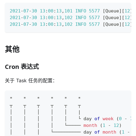
2021
-
07
-
30
13
:
00
:
13
,
101
INFO
5577
[
Queue
]
[
12
]
[
2021
-
07
-
30
13
:
00
:
13
,
102
INFO
5577
[
Queue
]
[
12
]
[
2021
-
07
-
30
13
:
00
:
13
,
102
INFO
5577
[
Queue
]
[
12
]
[
其他
Cron 表达式
关于 Task 任务的配置：
*
*
*
*
*
*
┬    ┬    ┬    ┬    ┬    ┬
│    │    │    │    │    
|
│    │    │    │    │    └ day 
of
week
(
0
-
7
)
│    │    │    │    └───── 
month
(
1
-
12
)
│    │    │    └────────── day 
of
month
(
1
-
3