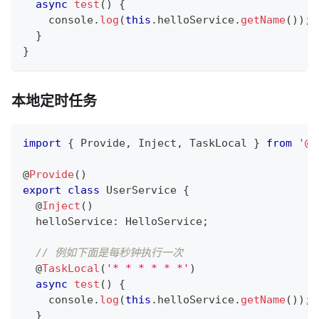
async
test
(
)
{
console
.
log
(
this
.
helloService
.
getName
(
)
)
;
}
}
本地定时任务
import
{
 Provide
,
 Inject
,
 TaskLocal 
}
from
'@m
@
Provide
(
)
export
class
UserService
{
@
Inject
(
)
  helloService
:
 HelloService
;
// 例如下面是每秒钟执行一次
@
TaskLocal
(
'* * * * * *'
)
async
test
(
)
{
console
.
log
(
this
.
helloService
.
getName
(
)
)
;
}