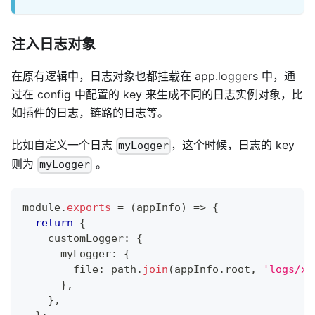
注入日志对象
在原有逻辑中，日志对象也都挂载在 app.loggers 中，通
过在 config 中配置的 key 来生成不同的日志实例对象，比
如插件的日志，链路的日志等。
比如自定义一个日志
，这个时候，日志的 key
myLogger
则为
。
myLogger
module
.
exports
=
(
appInfo
)
=>
{
return
{
    customLogger
:
{
      myLogger
:
{
        file
:
 path
.
join
(
appInfo
.
root
,
'logs/xx
}
,
}
,