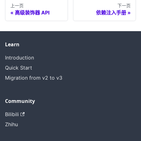
上一页
下一页
高级装饰器 API
依赖注入手册
Learn
Introduction
Quick Start
Migration from v2 to v3
Community
Bilibili
Zhihu