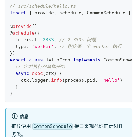
// src/schedule/hello.ts
import
{
 provide
,
 schedule
,
 CommonSchedule 
}
f
@
provide
(
)
@
schedule
(
{
  interval
:
2333
,
// 2.333s 间隔
  type
:
'worker'
,
// 指定某一个 worker 执行
}
)
export
class
HelloCron
implements
CommonSchedu
// 定时执行的具体任务
async
exec
(
ctx
)
{
    ctx
.
logger
.
info
(
process
.
pid
,
'hello'
)
;
}
}
信息
推荐使用
接口来规范你的计划任
CommonSchedule
务类。