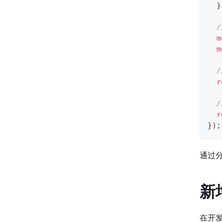
}
m
m
r
r
}
)
;
通过分
新
在开