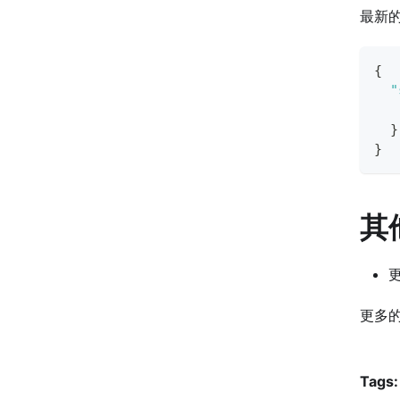
最新
{
"
}
}
其
更多
Tags: