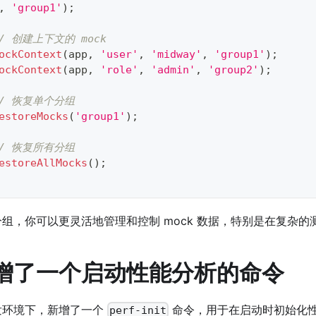
,
'group1'
)
;
// 创建上下文的 mock
ockContext
(
app
,
'user'
,
'midway'
,
'group1'
)
;
ockContext
(
app
,
'role'
,
'admin'
,
'group2'
)
;
// 恢复单个分组
estoreMocks
(
'group1'
)
;
// 恢复所有分组
estoreAllMocks
(
)
;
组，你可以更灵活地管理和控制 mock 数据，特别是在复杂的
增了一个启动性能分析的命令
发环境下，新增了一个
命令，用于在启动时初始化
perf-init