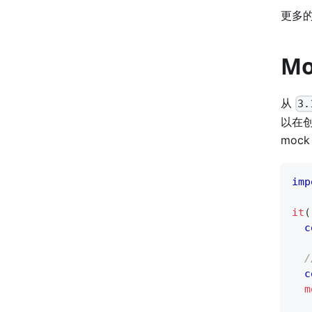
更多
M
从
3.
以在创
moc
imp
it
(
c
c
m