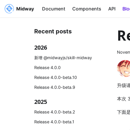
Midway
Document
Components
API
Blo
R
Recent posts
2026
Novem
新增 @midwayjs/skill-midway
Release 4.0.0
Release 4.0.0-beta.10
升级
Release 4.0.0-beta.9
本次 
2025
下面
Release 4.0.0-beta.2
Release 4.0.0-beta.1