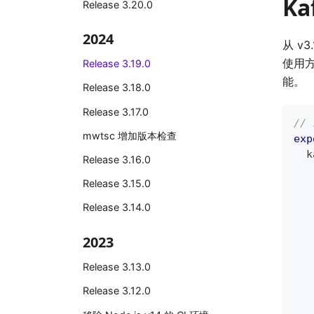
K
Release 3.20.0
2024
从 v
使用方
Release 3.19.0
能。
Release 3.18.0
Release 3.17.0
// 
mwtsc 增加版本检查
exp
  k
Release 3.16.0
   
Release 3.15.0
   
   
Release 3.14.0
   
   
2023
   
Release 3.13.0
   
Release 3.12.0
   