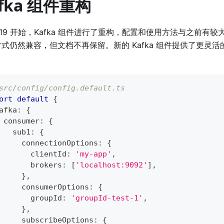
afka 组件重构
3.19 开始，Kafka 组件进行了重构，配置和使用方法与之前有
式仍然兼容，但文档不再保留。新的 Kafka 组件提供了更灵
src/config/config.default.ts
ort
default
{
afka
:
{
 consumer
:
{
   sub1
:
{
     connectionOptions
:
{
       clientId
:
'my-app'
,
       brokers
:
[
'localhost:9092'
]
,
}
,
     consumerOptions
:
{
       groupId
:
'groupId-test-1'
,
}
,
     subscribeOptions
:
{