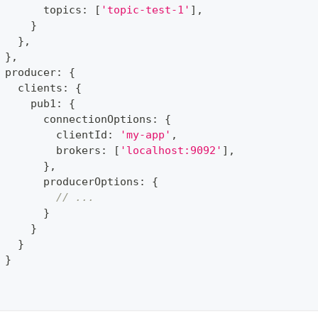
       topics
:
[
'topic-test-1'
]
,
}
}
,
}
,
 producer
:
{
   clients
:
{
     pub1
:
{
       connectionOptions
:
{
         clientId
:
'my-app'
,
         brokers
:
[
'localhost:9092'
]
,
}
,
       producerOptions
:
{
// ...
}
}
}
}