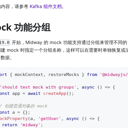
的内容，请参考
Kafka 组件文档
。
ock 功能分组
开始，Midway 的 mock 功能支持通过分组来管理不同的
19.0
建 mock 时指定一个分组名称，这样可以在需要时单独恢复或
k 数据。
ort
{
 mockContext
,
 restoreMocks 
}
from
'@midwayjs/
'should test mock with groups'
,
async
(
)
=>
{
onst
 app 
=
await
createApp
(
)
;
// 创建普通对象的 mock
onst
 a 
=
{
}
;
ockProperty
(
a
,
'getUser'
,
async
(
)
=>
{
return
'midway'
;